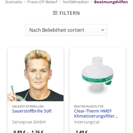
Startseite
/
Praxis-OP-Bedarf
/
Notfallmedizin
/
Beatmungshilfen
FILTERN
SAUERSTOFFBRILLEN
BEATMUNGSFILTER
Sauerstoffbrille Soft
Clear-Therm HMEF
Klimatisierungsfilter
mit Luer-Port
Servoprax GmbH
Intersurgical
Preisspanne:
0,89
€
–
1,26
€
1,49
€