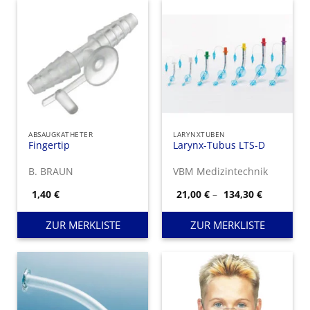
ABSAUGKATHETER
LARYNXTUBEN
Fingertip
Larynx-Tubus LTS-D
B. BRAUN
VBM Medizintechnik
Preisspan
1,40
€
21,00
€
–
134,30
€
21,00 €
bis
134,30 €
ZUR MERKLISTE
ZUR MERKLISTE