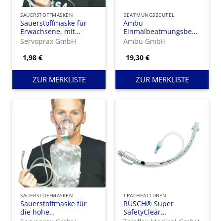
SAUERSTOFFMASKEN
BEATMUNGSBEUTEL
Sauerstoffmaske für
Ambu
Erwachsene, mit
Einmalbeatmungsbeutel
Schlauch
Spur II
Servoprax GmbH
Ambu GmbH
1,98
€
19,30
€
ZUR MERKLISTE
ZUR MERKLISTE
SAUERSTOFFMASKEN
TRACHEALTUBEN
Sauerstoffmaske für
RÜSCH® Super
die hohe
SafetyClear
Sauerstoffkonzentration
Trachealtubus