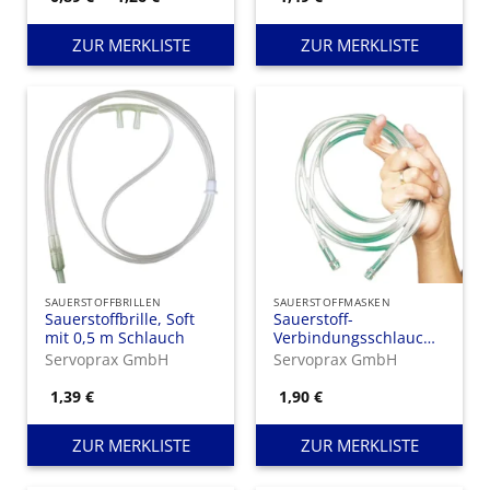
0,89 €
bis
1,26 €
ZUR MERKLISTE
ZUR MERKLISTE
SAUERSTOFFBRILLEN
SAUERSTOFFMASKEN
Sauerstoffbrille, Soft
Sauerstoff-
mit 0,5 m Schlauch
Verbindungsschlauch,
Länge 2,1 m
Servoprax GmbH
Servoprax GmbH
1,39
€
1,90
€
ZUR MERKLISTE
ZUR MERKLISTE