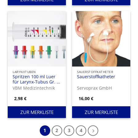
LARYNXTUBEN
SAUERSTOFFKATHETER
Spritzen 100 ml Luer
Sauerstoffkatheter
für Larynx-Tubus Gr. 4-
5
VBM Medizintechnik
Servoprax GmbH
2,98
€
16,00
€
ZUR MERKLISTE
ZUR MERKLISTE
1
2
3
4