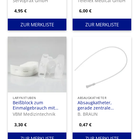
Servoprax GmbH
Teleflex Medical GmbH
4,95
€
6,00
€
ZUR MERKLISTE
ZUR MERKLISTE
LARYNXTUBEN
ABSAUGKATHETER
Beißblock zum
Absaugkatheter,
Einmalgebrauch mit
gerade zentrale
elastischem Halsband
Öffnung, 2 seitliche
VBM Medizintechnik
B. BRAUN
Augen, Länge 52 cm
3,30
€
0,47
€
ZUR MERKLISTE
ZUR MERKLISTE