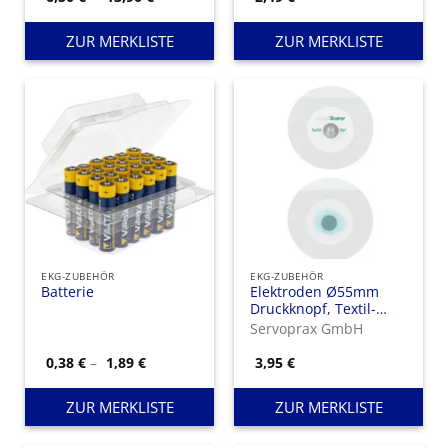
6,50 €
bis
13,90 €
ZUR MERKLISTE
ZUR MERKLISTE
EKG-ZUBEHÖR
EKG-ZUBEHÖR
Batterie
Elektroden Ø55mm
Druckknopf, Textil-
Elektrode Solid Gel
Servoprax GmbH
Preisspanne:
0,38
€
–
1,89
€
3,95
€
0,38 €
bis
1,89 €
ZUR MERKLISTE
ZUR MERKLISTE