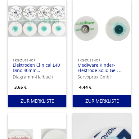
EKG-ZUBEHÖR
EKG-ZUBEHÖR
Elektroden Clinical L40
Mediware Kinder-
Dino 40mm
Elektrode Solid Gel, mit
Schaumstoff
Druckknopf-Anschluss
Diagramm-Halbach
Servoprax GmbH
3,65
€
4,44
€
ZUR MERKLISTE
ZUR MERKLISTE