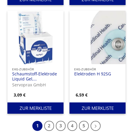
EKG-ZUBEHÖR
EKG-ZUBEHÖR
Schaumstoff-Elektrode
Elektroden H 92SG
Liquid Gel,
Durchmesser 55 mm
Servoprax GmbH
3,09
€
6,59
€
ZUR MERKLISTE
ZUR MERKLISTE
1
2
3
4
5