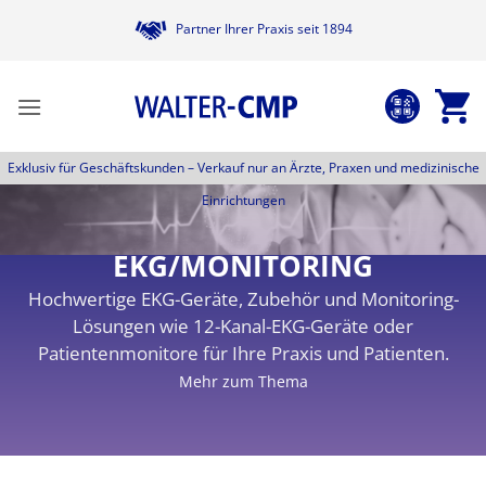
Zum
Partner Ihrer Praxis seit 1894
Inhalt
springen
Exklusiv für Geschäftskunden –
Verkauf nur an Ärzte, Praxen und medizinische
Einrichtungen
EKG/MONITORING
Hochwertige EKG-Geräte, Zubehör und Monitoring-
Lösungen wie 12-Kanal-EKG-Geräte oder
Patientenmonitore für Ihre Praxis und Patienten.
Mehr zum Thema