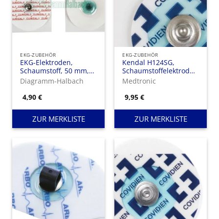
EKG-ZUBEHÖR
EKG-ZUBEHÖR
EKG-Elektroden,
Kendal H124SG,
Schaumstoff, 50 mm,
Schaumstoffelektroden,
Flüssiggel, Ag/AgCl,
Solid Gel, Druckknopf
Diagramm-Halbach
Medtronic
4,90
€
9,95
€
ZUR MERKLISTE
ZUR MERKLISTE