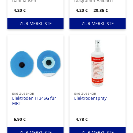
Dahlhausen
Diagramm-Halbach
Preisspanne
4,20
€
4,20
€
–
29,35
€
4,20 €
bis
29,35 €
ZUR MERKLISTE
ZUR MERKLISTE
EKG-ZUBEHÖR
EKG-ZUBEHÖR
Elektroden H 34SG für
Elektrodenspray
MRT
6,90
€
4,78
€
ZUR MERKLISTE
ZUR MERKLISTE