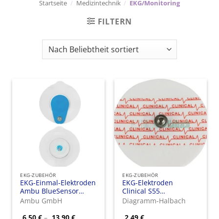
Startseite
/
Medizintechnik
/
EKG/Monitoring
FILTERN
EKG-ZUBEHÖR
EKG-ZUBEHÖR
EKG-Einmal-Elektroden
EKG-Elektroden
Ambu BlueSensor
Clinical S55
Flüssiggel
Schaumstoff, 55 mm
Ambu GmbH
Diagramm-Halbach
Festgel, Druckknopf-
Anschluss
Preisspanne:
6,50
€
–
13,90
€
2,49
€