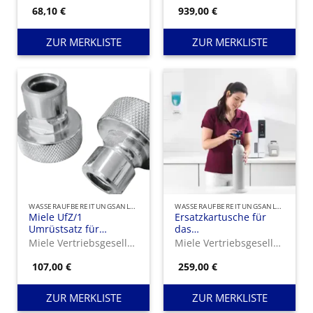
68,10
€
939,00
€
ZUR MERKLISTE
ZUR MERKLISTE
WASSERAUFBEREITUNGSANLAGEN UND IONENAUSTAUSCHER
WASSERAUFBEREITUNGSANLAGEN UND IONENAUSTAUSCHER
Miele UfZ/1
Ersatzkartusche für
Umrüstsatz für
das
Zweitpatrone
Wasseraufbereitungssystem
Miele Vertriebsgesellschaft Deutschland KG
Miele Vertriebsgesellschaft Deutschland KG
APST 000, zur
Bereitstellung von VE-
107,00
€
259,00
€
Wasser.
ZUR MERKLISTE
ZUR MERKLISTE