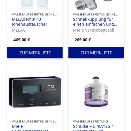
WASSERAUFBEREITUNGSANLAGEN UND IONENAUSTAUSCHER
WASSERAUFBEREITUNGSANLAGEN UND IONENAUSTAUSCHER
MELAdem® 40
Schnellkupplung für
Ionenaustauscher
einen einfachen und
komfortablen Wechsel
MELAG
Miele Vertriebsgesellschaft Deutschland KG
von
Entsalzungspatronen.
469,00
€
269,00
€
ZUR MERKLISTE
ZUR MERKLISTE
WASSERAUFBEREITUNGSANLAGEN UND IONENAUSTAUSCHER
WASSERAUFBEREITUNG
Miele
Schülke FILT’RAY2G 1