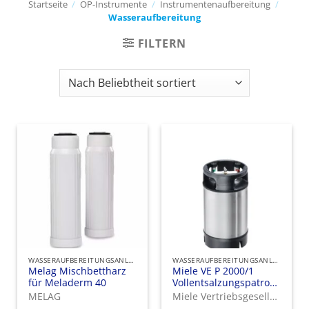
Startseite
/
OP-Instrumente
/
Instrumentenaufbereitung
/
Wasseraufbereitung
FILTERN
WASSERAUFBEREITUNGSANLAGEN UND IONENAUSTAUSCHER
WASSERAUFBEREITUNGSANLAGEN UND IONENAUSTAUSCHER
Melag Mischbettharz
Miele VE P 2000/1
für Meladerm 40
Vollentsalzungspatrone
zur optimalen
MELAG
Miele Vertriebsgesellschaft Deutschland KG
Wasseraufbereitung