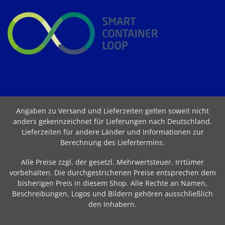
Angaben zu Versand und Lieferzeiten gelten soweit nicht
anders gekennzeichnet für Lieferungen nach Deutschland.
Lieferzeiten für andere Länder und Informationen zur
Berechnung des Liefertermins
.
Alle Preise zzgl. der gesetzl. Mehrwertsteuer. Irrtümer
vorbehalten. Die durchgestrichenen Preise entsprechen dem
bisherigen Preis in diesem Shop. Alle Rechte an Namen,
Beschreibungen, Logos und Bildern gehören ausschließlich
den Inhabern.