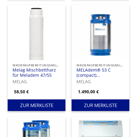
WASSERAUFBEREITUNGSANLAGEN UND IONENAUSTAUSCHER
WASSERAUFBEREITUNGSANLAGEN UND IONENAUSTAUSCHER
Melag Mischbettharz
MELAdem® 53 C
für Meladem 47/55
(compact)
Ionenaustauscher
MELAG
MELAG
58,50
€
1.490,00
€
ZUR MERKLISTE
ZUR MERKLISTE