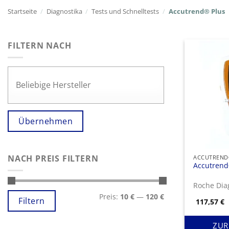
Startseite
/
Diagnostika
/
Tests und Schnelltests
/
Accutrend® Plus
FILTERN NACH
Übernehmen
NACH PREIS FILTERN
ACCUTREND
Accutrend
Roche Dia
Min.
Max.
Preis:
10 €
—
120 €
Preis
Preis
Filtern
117,57
€
ZUR