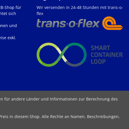
2B-Shop für
Wir versenden in 24-48 Stunden mit trans-o-
htet sich
flex
onen und
ise exkl.
ten für andere Länder und Informationen zur Berechnung des
 Preis in diesem Shop. Alle Rechte an Namen, Beschreibungen,