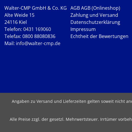
Walter-CMP GmbH & Co. KG
AGB
AGB (Onlineshop)
Alte Weide 15
Zahlung und Versand
24116 Kiel
Datenschutzerklärung
Telefon:
0431 169060
Impressum
Telefax: 0800 88080836
Echtheit der Bewertungen
Mail:
info@walter-cmp.de
Angaben zu Versand und Lieferzeiten gelten soweit nicht a
Alle Preise zzgl. der gesetzl. Mehrwertsteuer. Irrtümer vor