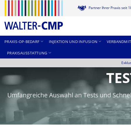
Zum
Partner Ihrer Praxis seit 
Inhalt
springen
PRAXIS-OP-BEDARF
INJEKTION UND INFUSION
VERBANDMIT
PRAXISAUSSTATTUNG
Exklu
TES
Umfangreiche Auswahl an Tests und Schnellt