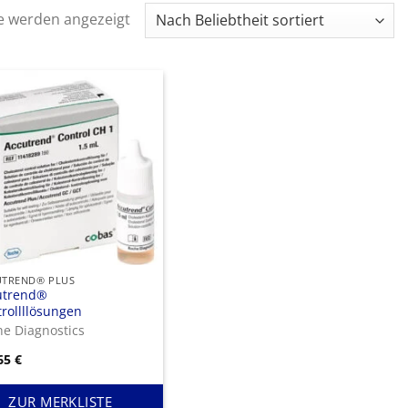
Nach
se werden angezeigt
Beliebtheit
sortiert
UTREND® PLUS
utrend®
rollllösungen
e Diagnostics
,65
€
ZUR MERKLISTE