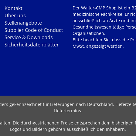
Kontakt
Der Walter-CMP Shop ist ein B
medizinische Fachkreise: Er ric
Über uns
ausschließlich an Ärzte und im
Stellenangebote
Gesundheitswesen tätige Pers
Supplier Code of Conduct
Organisationen.
Service & Downloads
Bitte beachten Sie, dass die Pre
Sicherheitsdatenblätter
MwSt. angezeigt werden.
nders gekennzeichnet für Lieferungen nach Deutschland.
Lieferzei
Liefertermins
.
behalten. Die durchgestrichenen Preise entsprechen dem bisherigen
Logos und Bildern gehören ausschließlich den Inhabern.