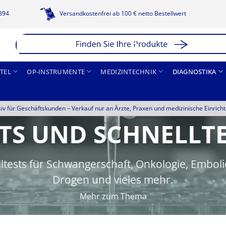
1894
Versandkostenfrei ab 100 € netto Bestellwert
TEL
OP-INSTRUMENTE
MEDIZINTECHNIK
DIAGNOSTIKA
siv für Geschäftskunden –
Verkauf nur an Ärzte, Praxen und medizinische Einrich
TS UND SCHNELLT
ests für Schwangerschaft, Onkologie, Embolie
Drogen und vieles mehr.
Mehr zum Thema