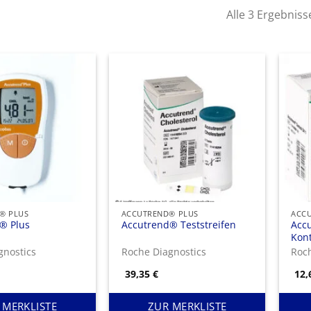
Alle 3 Ergebnis
® PLUS
ACCUTREND® PLUS
ACC
® Plus
Accutrend® Teststreifen
Acc
Kont
gnostics
Roche Diagnostics
Roch
39,35
€
12
 MERKLISTE
ZUR MERKLISTE