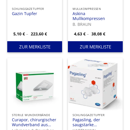
SCHLINGGAZETUPFER
MULLKOMPRESSEN
Gazin Tupfer
Askina
Mullkompressen
B. BRAUN
Preisspanne:
Preisspanne
5,10
€
–
223,60
€
4,63
€
–
38,08
€
5,10 €
4,63 €
bis
bis
223,60 €
38,08 €
ZUR MERKLISTE
ZUR MERKLISTE
STERILE WUNDVERBÄNDE
SCHLINGGAZETUPFER
Curapor, chirurgischer
Pagasling, der
Wundverband aus
saugstarke
Vlies, der einzeln steril
Schlinggazetupfer aus