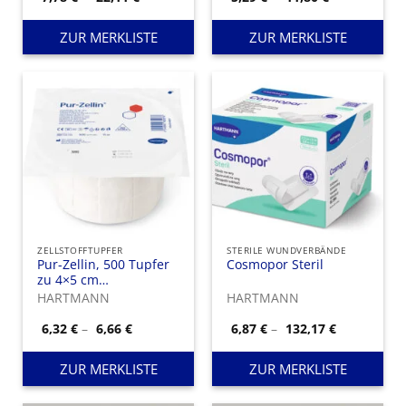
7,78 €
5,29 €
bis
bis
22,11 €
11,80 €
ZUR MERKLISTE
ZUR MERKLISTE
ZELLSTOFFTUPFER
STERILE WUNDVERBÄNDE
Pur-Zellin, 500 Tupfer
Cosmopor Steril
zu 4×5 cm
gebrauchsfertig
HARTMANN
HARTMANN
vorgestanzt auf der
Rolle.
Preisspanne:
Preisspann
6,32
€
–
6,66
€
6,87
€
–
132,17
€
6,32 €
6,87 €
bis
bis
6,66 €
132,17 €
ZUR MERKLISTE
ZUR MERKLISTE