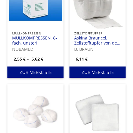
MULLKOMPRESSEN
ZELLSTOFFTUPFER
MULLKOMPRESSEN, 8-
Askina Brauncel,
fach, unsteril
Zellstofftupfer von der
Rolle aus
NOBAMED
B. BRAUN
hochgebleichtem
Verbandzellstoff nach
Preisspanne:
2,55
€
–
5,62
€
6,11
€
2,55 €
DAB.
bis
5,62 €
ZUR MERKLISTE
ZUR MERKLISTE