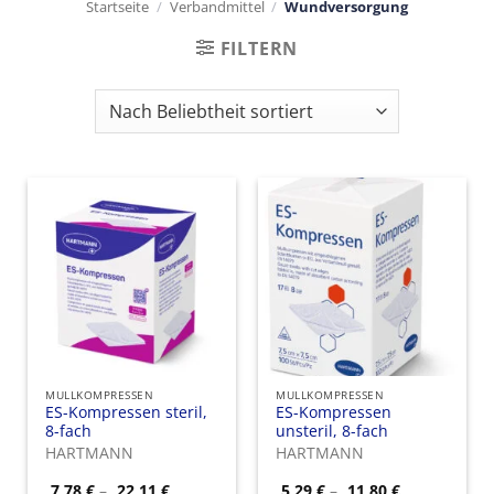
Startseite
/
Verbandmittel
/
Wundversorgung
FILTERN
MULLKOMPRESSEN
MULLKOMPRESSEN
ES-Kompressen steril,
ES-Kompressen
8-fach
unsteril, 8-fach
HARTMANN
HARTMANN
Preisspanne:
Preisspanne
7,78
€
–
22,11
€
5,29
€
–
11,80
€