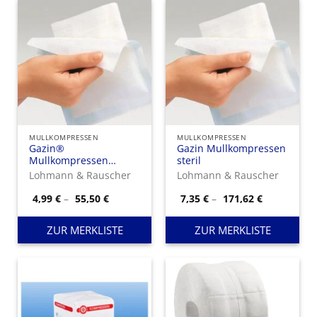
MULLKOMPRESSEN
MULLKOMPRESSEN
Gazin®
Gazin Mullkompressen
Mullkompressen
steril
unsteril
Lohmann & Rauscher
Lohmann & Rauscher
Preisspanne:
Preisspann
4,99
€
–
55,50
€
7,35
€
–
171,62
€
4,99 €
7,35 €
bis
bis
55,50 €
171,62 €
ZUR MERKLISTE
ZUR MERKLISTE