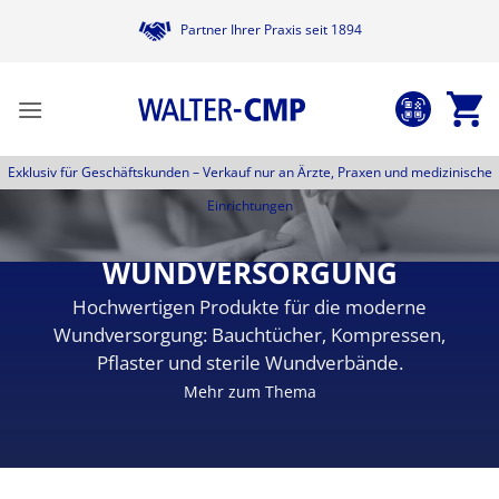
Zum
Partner Ihrer Praxis seit 1894
Inhalt
springen
Exklusiv für Geschäftskunden –
Verkauf nur an Ärzte, Praxen und medizinische
Einrichtungen
WUNDVERSORGUNG
Hochwertigen Produkte für die moderne
Wundversorgung: Bauchtücher, Kompressen,
Pflaster und sterile Wundverbände.
Mehr zum Thema