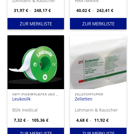
Lohmann & Rauscher
HARTMANN
verpackt ist.
reinem Verbandmull
steril
Preisspanne:
Preisspan
31,97
€
–
248,17
€
40,02
€
–
242,41
€
31,97 €
40,02 €
bis
bis
248,17 €
242,41 €
ZUR MERKLISTE
ZUR MERKLISTE
HEFT-/FIXIERPFLASTER UND FIXIERVERBÄNDE
ZELLSTOFFTUPFER
Leukosilk
Zelletten
BSN medical
Lohmann & Rauscher
Preisspanne:
Preisspanne
7,32
€
–
105,36
€
4,68
€
–
11,92
€
7,32 €
4,68 €
bis
bis
105,36 €
11,92 €
ZUR MERKLISTE
ZUR MERKLISTE