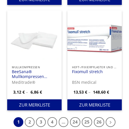
MULLKOMPRESSEN
HEFT-/FIXIERPFLASTER UND FIXIERVERBÄNDE
BeeSana®
Fixomull stretch
Mullkompressen
unsteril, 8-fach
Meditrade®
BSN medical
Preisspanne:
Preisspan
3,12
€
–
6,86
€
13,53
€
–
148,60
€
3,12 €
13,53 €
bis
bis
6,86 €
148,60 €
ZUR MERKLISTE
ZUR MERKLISTE
1
2
3
4
…
24
25
26