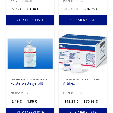
BSN medical
BSN medical
Preisspanne:
Preisspa
8,96
€
–
13,34
€
365,02
€
–
504,98
€
8,96 €
365,02 €
bis
bis
13,34 €
504,98 €
ZUR MERKLISTE
ZUR MERKLISTE
ZUBEHÖR/POLSTERMATERIAL
ZUBEHÖR/POLSTERMATERIAL
Polsterwatte gerollt
Artiflex
NOBAMED
BSN medical
Preisspanne:
Preisspa
2,49
€
–
4,36
€
145,39
€
–
170,95
€
2,49 €
145,39 €
bis
bis
4,36 €
170,95 €
ZUR MERKLISTE
ZUR MERKLISTE