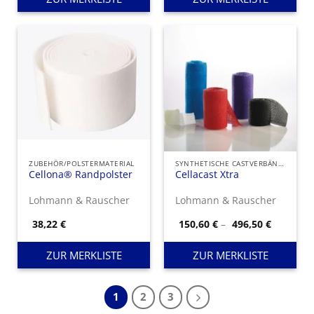
ZUBEHÖR/POLSTERMATERIAL
SYNTHETISCHE CASTVERBÄNDE
Cellona® Randpolster
Cellacast Xtra
Lohmann & Rauscher
Lohmann & Rauscher
Preisspa
38,22
€
150,60
€
–
496,50
€
150,60 €
bis
496,50 €
ZUR MERKLISTE
ZUR MERKLISTE
1
2
3