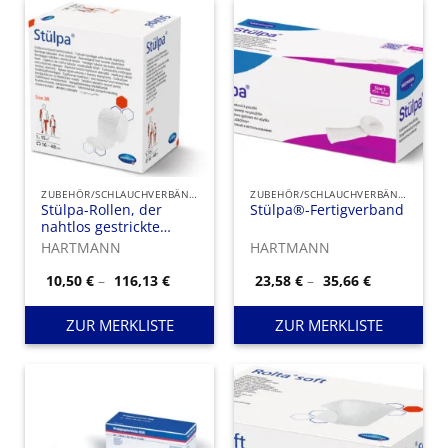
ZUBEHÖR/SCHLAUCHVERBÄNDE
ZUBEHÖR/SCHLAUCHVERBÄNDE
Stülpa-Rollen, der
Stülpa®-Fertigverband
nahtlos gestrickte
Schlauchverband für
HARTMANN
HARTMANN
den universellen
Einsatz.
Preisspanne:
Preisspann
10,50
€
–
116,13
€
23,58
€
–
35,66
€
10,50 €
23,58 €
bis
bis
116,13 €
35,66 €
ZUR MERKLISTE
ZUR MERKLISTE