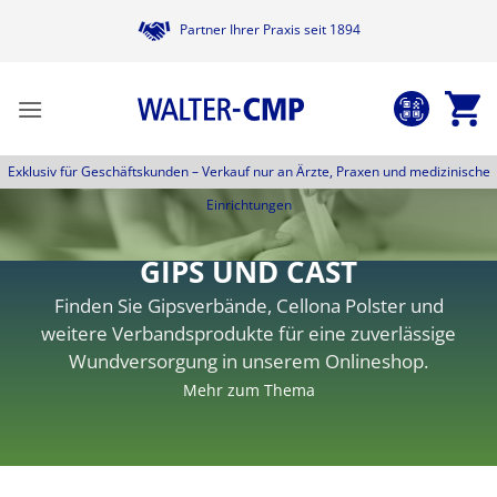
Zum
Partner Ihrer Praxis seit 1894
Inhalt
springen
Exklusiv für Geschäftskunden –
Verkauf nur an Ärzte, Praxen und medizinische
Einrichtungen
GIPS UND CAST
Finden Sie Gipsverbände, Cellona Polster und
weitere Verbandsprodukte für eine zuverlässige
Wundversorgung in unserem Onlineshop.
Mehr zum Thema