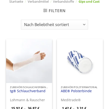
Startseite
/
Verbandmittel
/
Verbandstoffe
/
Gips und Cast
FILTERN
ZUBEHÖR/SCHLAUCHVERBÄNDE
ZUBEHÖR/POLSTERMATERIAL
tg® Schlauchverband
ABE® Polsterbinde
Lohmann & Rauscher
Meditrade®
Preisspanne:
Preisspanne:
15,92
€
–
36,87
€
1,42
€
–
3,31
€