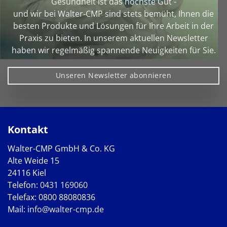
Gesundheit ist das höchste Gut -
und wir bei Walter‑CMP sind stets bemüht, Ihnen die
besten Produkte und Lösungen für Ihre Arbeit in der
Praxis zu bieten. In unserem aktuellen Newsletter
haben wir regelmäßig spannende Neuigkeiten für Sie.
Unseren Newsletter abonnieren
Kontakt
Walter-CMP GmbH & Co. KG
Alte Weide 15
24116 Kiel
Telefon:
0431 169060
Telefax: 0800 88080836
Mail:
info@walter-cmp.de