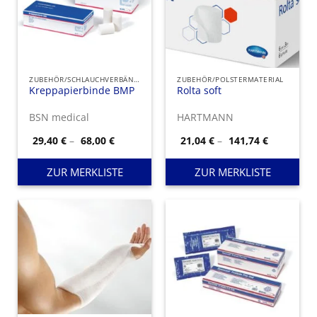
ZUBEHÖR/SCHLAUCHVERBÄNDE
ZUBEHÖR/POLSTERMATERIAL
Kreppapierbinde BMP
Rolta soft
BSN medical
HARTMANN
Preisspanne:
Preisspan
29,40
€
–
68,00
€
21,04
€
–
141,74
€
29,40 €
21,04 €
bis
bis
68,00 €
141,74 €
ZUR MERKLISTE
ZUR MERKLISTE