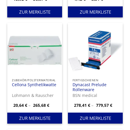
15,92 €
1,42 €
bis
bis
36,87 €
3,31 €
ZUR MERKLISTE
ZUR MERKLISTE
ZUBEHÖR/POLSTERMATERIAL
FERTIGSCHIENEN
Cellona Synthetikwatte
Dynacast Prelude
Rollenware
Lohmann & Rauscher
BSN medical
Preisspanne:
Preisspa
20,64
€
–
265,68
€
278,41
€
–
779,57
€
20,64 €
278,41 €
bis
bis
265,68 €
779,57 €
ZUR MERKLISTE
ZUR MERKLISTE