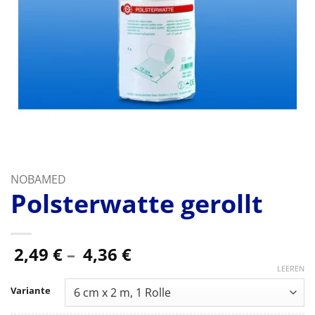
NOBAMED
Polsterwatte gerollt
Preisspanne:
2,49
€
–
4,36
€
2,49 €
LEEREN
bis
Variante
4,36 €