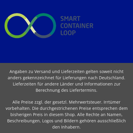
Angaben zu Versand und Lieferzeiten gelten soweit nicht
anders gekennzeichnet für Lieferungen nach Deutschland.
Lieferzeiten für andere Länder und Informationen zur
Berechnung des Liefertermins
.
Alle Preise zzgl. der gesetzl. Mehrwertsteuer. Irrtümer
vorbehalten. Die durchgestrichenen Preise entsprechen dem
bisherigen Preis in diesem Shop. Alle Rechte an Namen,
Beschreibungen, Logos und Bildern gehören ausschließlich
den Inhabern.