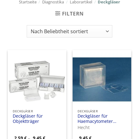
Startseite
/
Diagnostika
/
Laborartikel
/
Deckgläser
FILTERN
DECKGLÄSER
DECKGLÄSER
Deckgläser für
Deckgläser für
Objektträger
Haemacytometer
(Blutuntersuchung)
Hecht
Preisspanne:
2,59
€
–
9,45
€
9,45
€