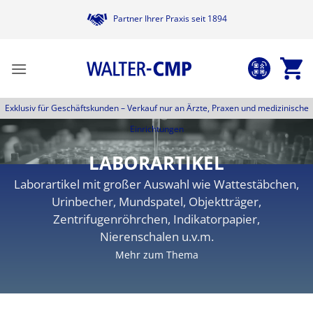
Zum
Partner Ihrer Praxis seit 1894
Inhalt
springen
Exklusiv für Geschäftskunden –
Verkauf nur an Ärzte, Praxen und medizinische
Einrichtungen
LABORARTIKEL
Laborartikel mit großer Auswahl wie Wattestäbchen,
Urinbecher, Mundspatel, Objektträger,
Zentrifugenröhrchen, Indikatorpapier,
Nierenschalen u.v.m.
Mehr zum Thema