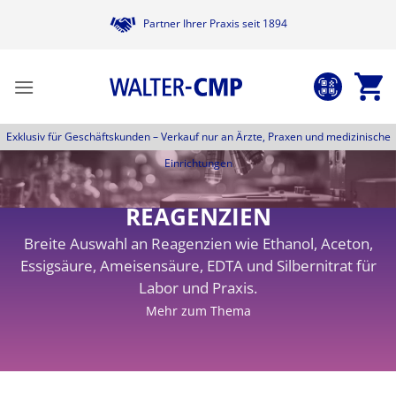
Zum
Partner Ihrer Praxis seit 1894
Inhalt
springen
Exklusiv für Geschäftskunden –
Verkauf nur an Ärzte, Praxen und medizinische
Einrichtungen
REAGENZIEN
Breite Auswahl an Reagenzien wie Ethanol, Aceton,
Essigsäure, Ameisensäure, EDTA und Silbernitrat für
Labor und Praxis.
Mehr zum Thema