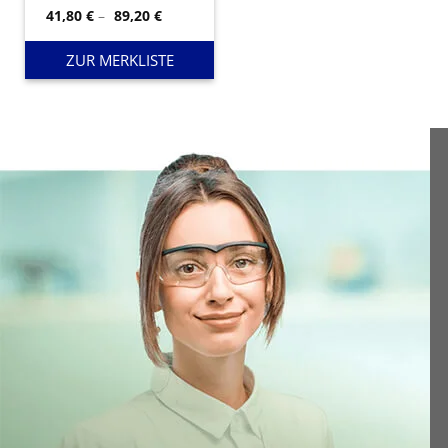
Preisspanne:
41,80
€
–
89,20
€
41,80 €
bis
89,20 €
ZUR MERKLISTE