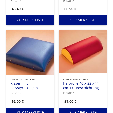
Bisanz
Bisanz
40 cm
45,40
€
66,90
€
ZUR MERKLISTE
ZUR MERKLISTE
LAGERUNGSHILFEN
LAGERUNGSHILFEN
Kissen mit
Halbrolle 40 x 22 x 11
Polystyrolkugeln
cm, PU-Beschichtung
Kunstleder-Bezug 60 x
Bisanz
Bisanz
40 cm
62,00
€
59,00
€
ZUR MERKLISTE
ZUR MERKLISTE