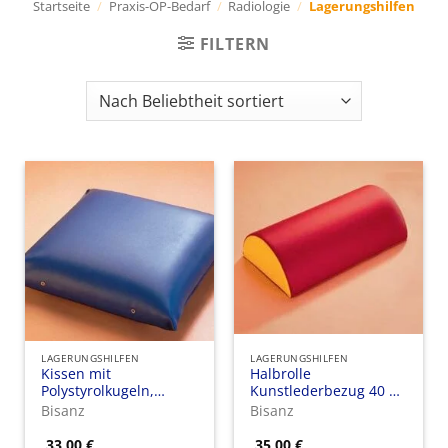
Startseite
/
Praxis-OP-Bedarf
/
Radiologie
/
Lagerungshilfen
FILTERN
LAGERUNGSHILFEN
LAGERUNGSHILFEN
Kissen mit
Halbrolle
Polystyrolkugeln,
Kunstlederbezug 40 x
Kunstlederbezug, 35 x
15 x 7,5 cm
Bisanz
Bisanz
40 cm
33,00
€
35,00
€