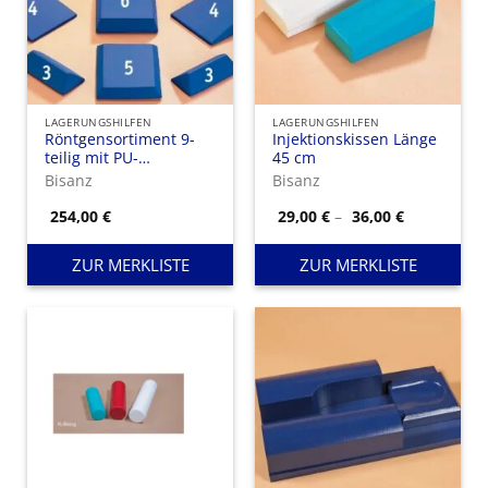
LAGERUNGSHILFEN
LAGERUNGSHILFEN
Röntgensortiment 9-
Injektionskissen Länge
teilig mit PU-
45 cm
beschichtet
Bisanz
Bisanz
Preisspann
254,00
€
29,00
€
–
36,00
€
29,00 €
bis
36,00 €
ZUR MERKLISTE
ZUR MERKLISTE