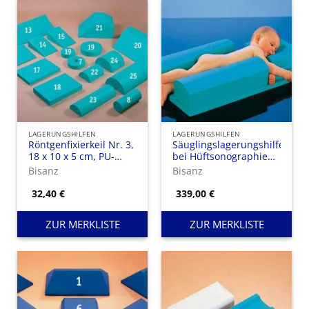
LAGERUNGSHILFEN
LAGERUNGSHILFEN
Röntgenfixierkeil Nr. 3,
Säuglingslagerungshilfe
18 x 10 x 5 cm, PU-
bei Hüftsonographie
beschichtet
mit Kunstlederbezug
Bisanz
Bisanz
32,40
€
339,00
€
ZUR MERKLISTE
ZUR MERKLISTE