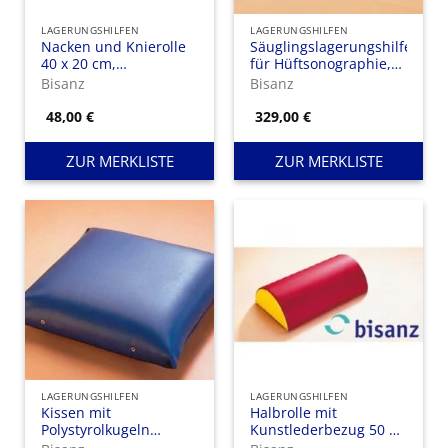
LAGERUNGSHILFEN
LAGERUNGSHILFEN
Nacken und Knierolle
Säuglingslagerungshilfe
40 x 20 cm,
für Hüftsonographie,
Kunstlederbezug
mit PU-Beschichtung
Bisanz
Bisanz
dicht
48,00
€
329,00
€
ZUR MERKLISTE
ZUR MERKLISTE
LAGERUNGSHILFEN
LAGERUNGSHILFEN
Kissen mit
Halbrolle mit
Polystyrolkugeln
Kunstlederbezug 50 x
Kunstleder-Bezug 40 x
22 x 11cm