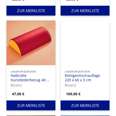
ZUR MERKLISTE
ZUR MERKLISTE
LAGERUNGSHILFEN
LAGERUNGSHILFEN
Halbrolle
Röntgentischauflage
Kunstlederbezug 40 x
220 x 60 x 3 cm
22 x 11 cm
Bisanz
Bisanz
47,00
€
169,00
€
ZUR MERKLISTE
ZUR MERKLISTE