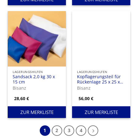
LAGERUNGSHILFEN
LAGERUNGSHILFEN
Sandsack 2,0 kg 30 x
Kopflagerungsteil für
15 cm
Rückenlage 25 x 25 x
10 cm, PU-beschichtet
Bisanz
Bisanz
28,60
€
56,00
€
ZUR MERKLISTE
ZUR MERKLISTE
1
2
3
4