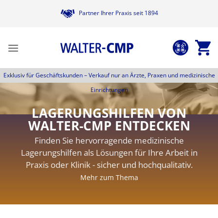
Zum
Partner Ihrer Praxis seit 1894
Inhalt
springen
Exklusiv für Geschäftskunden –
Verkauf nur an Ärzte, Praxen und medizinische
Einrichtungen
LAGERUNGSHILFEN VON
WALTER-CMP ENTDECKEN
Finden Sie hervorragende medizinische
Lagerungshilfen als Lösungen für Ihre Arbeit in
Praxis oder Klinik - sicher und hochqualitativ.
Mehr zum Thema