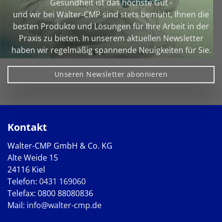
Gesundheit ist das höchste Gut -
und wir bei Walter‑CMP sind stets bemüht, Ihnen die
besten Produkte und Lösungen für Ihre Arbeit in der
Praxis zu bieten. In unserem aktuellen Newsletter
haben wir regelmäßig spannende Neuigkeiten für Sie.
Unseren Newsletter abonnieren
Kontakt
Walter-CMP GmbH & Co. KG
Alte Weide 15
24116 Kiel
Telefon:
0431 169060
Telefax: 0800 88080836
Mail:
info@walter-cmp.de