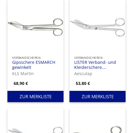
VERBANDSCHEREN
VERBANDSCHEREN
Gipsschere ESMARCH
LISTER Verband- und
gewinkelt
Kleiderschere,
seitwärts gewinkelt,
KLS Martin
Aesculap
exzentrisch, gezahnt
(innen), 1 Blatt mit
68,90
€
53,80
€
Knopf, 160 mm
ZUR MERKLISTE
ZUR MERKLISTE