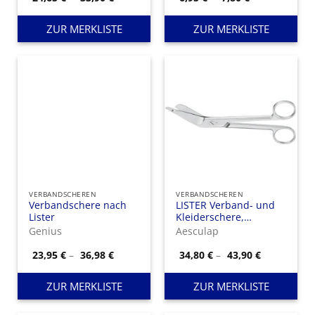
24,65 €
6,95 €
bis
bis
33,90 €
7,80 €
ZUR MERKLISTE
ZUR MERKLISTE
VERBANDSCHEREN
VERBANDSCHEREN
Verbandschere nach
LISTER Verband- und
Lister
Kleiderschere,
seitwärts gewinkelt, 1
Genius
Aesculap
Blatt mit Knopf
Preisspanne:
Preisspann
23,95
€
–
36,98
€
34,80
€
–
43,90
€
23,95 €
34,80 €
bis
bis
36,98 €
43,90 €
ZUR MERKLISTE
ZUR MERKLISTE