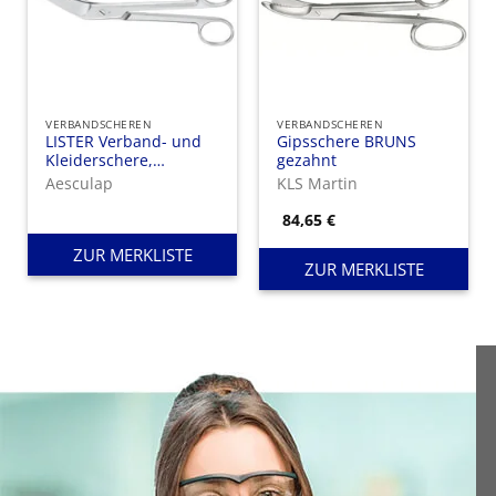
VERBANDSCHEREN
VERBANDSCHEREN
LISTER Verband- und
Gipsschere BRUNS
Kleiderschere,
gezahnt
seitwärts gewinkelt, 1
Aesculap
KLS Martin
Blatt mit Knopf, 180
mm
84,65
€
ZUR MERKLISTE
ZUR MERKLISTE