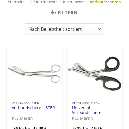
Startseite
/
OP-Instrumente
/
Instrumente
/
Verbandscheren
FILTERN
VERBANDSCHEREN
VERBANDSCHEREN
Verbandschere LISTER
Universal-
Verbandschere
KLS Martin
KLS Martin
Preisspanne:
Preisspanne:
24,65
€
–
33,90
€
6,95
€
–
7,80
€