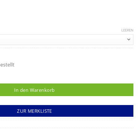
Preisspanne:
34,80 €
LEEREN
bis
43,90 €
estellt
here, seitwärts gewinkelt, 1 Blatt mit Knopf Menge
In den Warenkorb
ZUR MERKLISTE