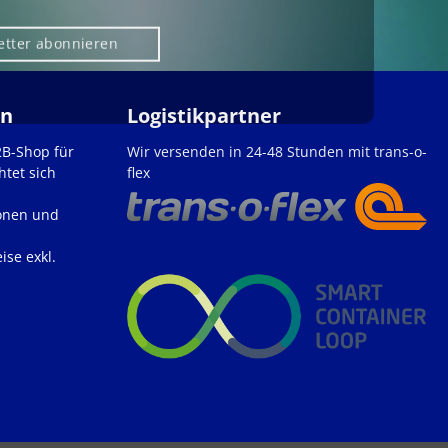
etter abonnieren
en
Logistikpartner
2B-Shop für
Wir versenden in 24-48 Stunden mit trans-o-
htet sich
flex
onen und
ise exkl.