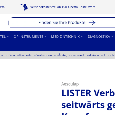
1894
Versandkostenfrei ab 100 € netto Bestellwert
TEL
OP-INSTRUMENTE
MEDIZINTECHNIK
DIAGNOSTIKA
siv für Geschäftskunden –
Verkauf nur an Ärzte, Praxen und medizinische Einrich
Aesculap
LISTER Verb
seitwärts g