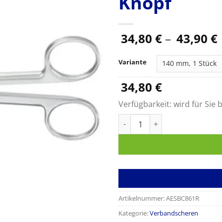
Knopf
34,80
€
–
43,90
€
Variante
34,80
€
Verfügbarkeit:
wird für Sie b
LISTER Verband- und Kleidersc
Artikelnummer:
AESBC861R
Kategorie:
Verbandscheren