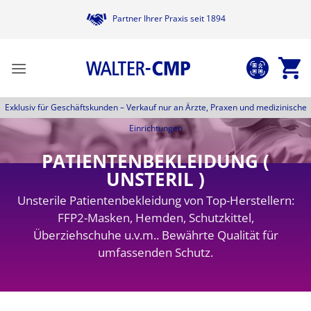
Zum
Partner Ihrer Praxis seit 1894
Inhalt
springen
Exklusiv für Geschäftskunden –
Verkauf nur an Ärzte, Praxen und medizinische
Einrichtungen
PATIENTENBEKLEIDUNG (
UNSTERIL )
Unsterile Patientenbekleidung von Top-Herstellern:
FFP2-Masken, Hemden, Schutzkittel,
Überziehschuhe u.v.m.. Bewährte Qualität für
umfassenden Schutz.