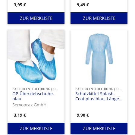
3,95
€
9,49
€
ZUR MERKLISTE
ZUR MERKLISTE
PATIENTENBEKLEIDUNG ( UNSTERIL )
PATIENTENBEKLEIDUNG ( UNSTERIL )
OP-Überziehschuhe,
Schutzkittel Splash-
blau
Coat plus blau, Länge:
136 cm, Material:
Servoprax GmbH
Polypropylen/Polyethylen
(PP/PE)
3,19
€
9,90
€
ZUR MERKLISTE
ZUR MERKLISTE