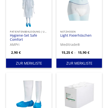
PATIENTENBEKLEIDUNG ( UNSTERIL )
NETZHOSEN
Hygiene-Set Safe
Light Fixierhöschen
Comfort
AMPri
Meditrade®
Preisspann
2,90
€
15,25
€
–
15,90
€
15,25 €
bis
15,90 €
ZUR MERKLISTE
ZUR MERKLISTE