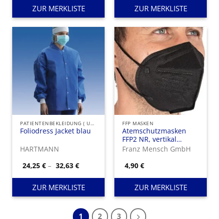
ZUR MERKLISTE
ZUR MERKLISTE
PATIENTENBEKLEIDUNG ( UNSTERIL )
FFP MASKEN
Foliodress Jacket blau
Atemschutzmasken
FFP2 NR, vertikal
faltbar, Ohrschlaufen
HARTMANN
Franz Mensch GmbH
| PP
Preisspanne:
24,25
€
–
32,63
€
4,90
€
24,25 €
bis
32,63 €
ZUR MERKLISTE
ZUR MERKLISTE
1
2
3