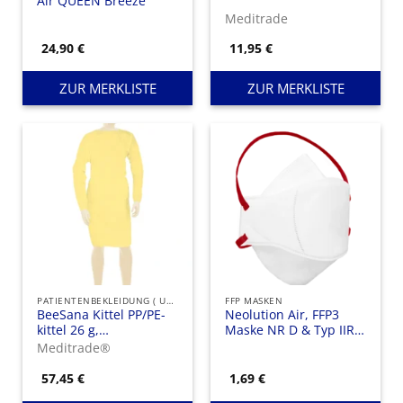
Air QUEEN Breeze
Meditrade
24,90
€
11,95
€
ZUR MERKLISTE
ZUR MERKLISTE
PATIENTENBEKLEIDUNG ( UNSTERIL )
FFP MASKEN
BeeSana Kittel PP/PE-
Neolution Air, FFP3
kittel 26 g,
Maske NR D & Typ IIR ,
Teillaminierter
mit Kopfband
Meditrade®
Schutzkittel für
Personal und Besucher
57,45
€
1,69
€