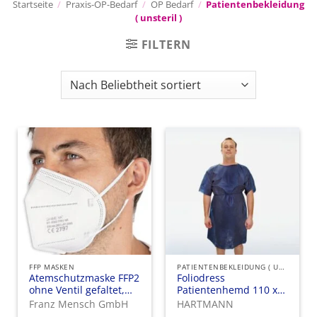
Startseite
/
Praxis-OP-Bedarf
/
OP Bedarf
/
Patientenbekleidung
( unsteril )
FILTERN
FFP MASKEN
PATIENTENBEKLEIDUNG ( UNSTERIL )
Atemschutzmaske FFP2
Foliodress
ohne Ventil gefaltet,
Patientenhemd 110 x
weiss
140 cm
Franz Mensch GmbH
HARTMANN