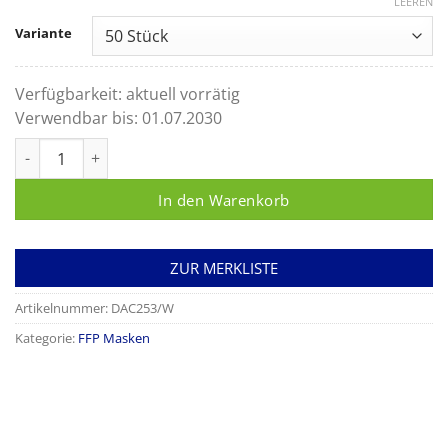
LEEREN
Variante
Verfügbarkeit:
aktuell vorrätig
Verwendbar bis:
01.07.2030
Atemschutzmaske FFP2 Neolution Air Loop weiß Menge
In den Warenkorb
ZUR MERKLISTE
Artikelnummer:
DAC253/W
Kategorie:
FFP Masken