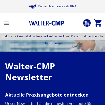
Zum
Partner Ihrer Praxis seit 1894
Inhalt
springen
Exklusiv für Geschäftskunden –
Verkauf nur an Ärzte, Praxen und medizinische
Einrichtungen
Walter-CMP
Newsletter
Aktuelle Praxisangebote entdecken
Unser Newsletter hält die neuesten Angebote für