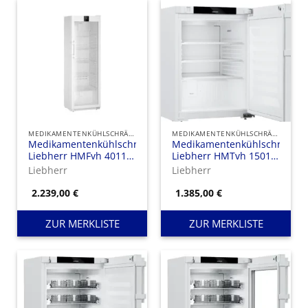
MEDIKAMENTENKÜHLSCHRÄNKE
MEDIKAMENTENKÜHLSCHRÄNKE
Medikamentenkühlschrank
Medikamentenkühlschrank
Liebherr HMFvh 4011
Liebherr HMTvh 1501
Perfection, mit Glastür
Perfection mit Stahltür,
Liebherr
Liebherr
Ausführung mit
Tragrosten
2.239,00
€
1.385,00
€
ZUR MERKLISTE
ZUR MERKLISTE