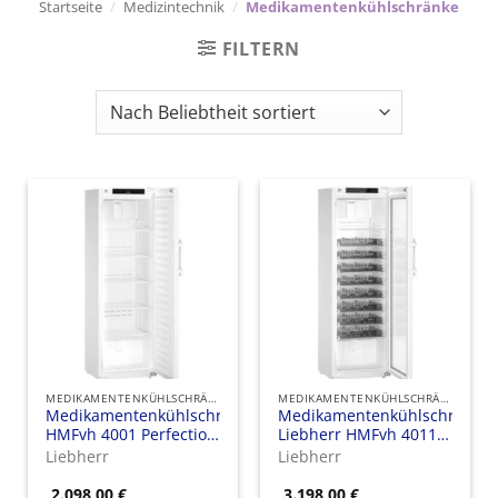
Startseite
/
Medizintechnik
/
Medikamentenkühlschränke
FILTERN
MEDIKAMENTENKÜHLSCHRÄNKE
MEDIKAMENTENKÜHLSCHRÄNKE
Medikamentenkühlschrank
Medikamentenkühlschrank
HMFvh 4001 Perfection
Liebherr HMFvh 4011
mit Stahltür
Perfection mit Glastür
Liebherr
Liebherr
und
Medikamentenschubfächern
2.098,00
€
3.198,00
€