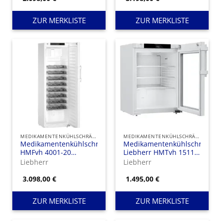
ZUR MERKLISTE
ZUR MERKLISTE
MEDIKAMENTENKÜHLSCHRÄNKE
MEDIKAMENTENKÜHLSCHRÄNKE
Medikamentenkühlschrank
Medikamentenkühlschrank
HMFvh 4001-20
Liebherr HMTvh 1511
Perfection, mit Stahltür
Perfection mit Glastür,
Liebherr
Liebherr
und mit
Ausführung mit
Medikamentenschubfächern
Tragrosten
3.098,00
€
1.495,00
€
ZUR MERKLISTE
ZUR MERKLISTE