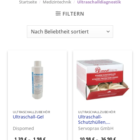
Startseite
/
Medizintechnik
/
Ultraschalldiagnostik
FILTERN
ULTRASCHALLZUBEHÖR
ULTRASCHALLZUBEHÖR
Ultraschall-Gel
Ultraschall-
Schutzhüllen,
Medizinalkondome
Dispomed
Servoprax GmbH
Preisspanne:
Preisspann
1,39
€
–
1,98
€
10,98
€
–
36,90
€