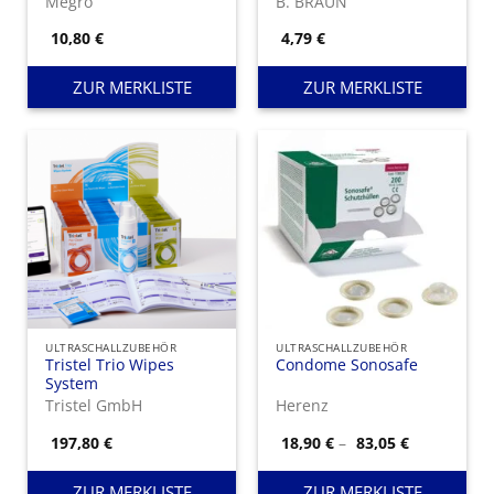
Megro
B. BRAUN
10,80
€
4,79
€
ZUR MERKLISTE
ZUR MERKLISTE
ULTRASCHALLZUBEHÖR
ULTRASCHALLZUBEHÖR
Tristel Trio Wipes
Condome Sonosafe
System
Tristel GmbH
Herenz
Preisspann
197,80
€
18,90
€
–
83,05
€
18,90 €
bis
83,05 €
ZUR MERKLISTE
ZUR MERKLISTE