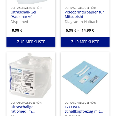
ULTRASCHALLZUBEHÖR
ULTRASCHALLZUBEHÖR
Ultraschall-Gel
Videoprinterpapier für
(Hausmarke)
Mitsubishi
Dispomed
Diagramm-Halbach
Preisspanne
8,98
€
5,98
€
–
14,90
€
5,98 €
bis
14,90 €
ZUR MERKLISTE
ZUR MERKLISTE
ULTRASCHALLZUBEHÖR
ULTRASCHALLZUBEHÖR
Ultraschallgel
EZCOVER
ratiomed im
Schallkopfbezug mit
Cubitainer
Gel