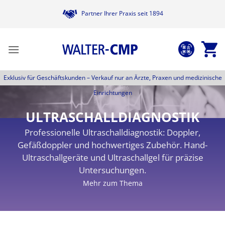
Zum
Partner Ihrer Praxis seit 1894
Inhalt
springen
Exklusiv für Geschäftskunden –
Verkauf nur an Ärzte, Praxen und medizinische
Einrichtungen
ULTRASCHALLDIAGNOSTIK
Professionelle Ultraschalldiagnostik: Doppler,
Gefäßdoppler und hochwertiges Zubehör. Hand-
Ultraschallgeräte und Ultraschallgel für präzise
Untersuchungen.
Mehr zum Thema