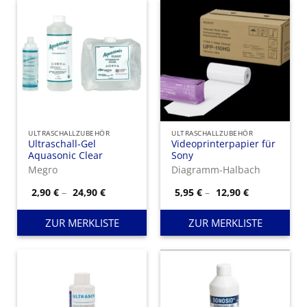
ULTRASCHALLZUBEHÖR
ULTRASCHALLZUBEHÖR
Ultraschall-Gel
Videoprinterpapier für
Aquasonic Clear
Sony
Megro
Diagramm-Halbach
Preisspanne:
Preisspanne
2,90
€
–
24,90
€
5,95
€
–
12,90
€
2,90 €
5,95 €
bis
bis
24,90 €
12,90 €
ZUR MERKLISTE
ZUR MERKLISTE