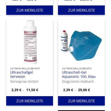
1,39 €
10,98 €
bis
bis
1,98 €
36,90 €
ZUR MERKLISTE
ZUR MERKLISTE
ULTRASCHALLZUBEHÖR
ULTRASCHALLZUBEHÖR
Ultraschallgel
Ultraschall-Gel
Servoson
Aquasonic 100, blau
Servoprax GmbH
Diagramm-Halbach
Preisspanne:
Preisspanne
2,29
€
–
11,50
€
2,39
€
–
29,00
€
2,29 €
2,39 €
bis
bis
11,50 €
29,00 €
ZUR MERKLISTE
ZUR MERKLISTE