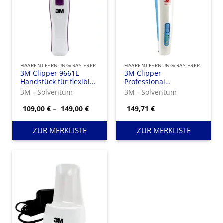
HAARENTFERNUNG/RASIERER
HAARENTFERNUNG/RASIERER
3M Clipper 9661L
3M Clipper
Handstück für flexiblen
Professional
Scherkopf
Handstück
3M - Solventum
3M - Solventum
Preisspanne:
109,00
€
–
149,00
€
149,71
€
109,00 €
bis
149,00 €
ZUR MERKLISTE
ZUR MERKLISTE