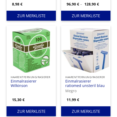
Preisspan
8,98
€
96,90
€
–
128,90
€
96,90 €
bis
128,90 €
ZUR MERKLISTE
ZUR MERKLISTE
HAARENTFERNUNG/RASIERER
HAARENTFERNUNG/RASIERER
Einmalrasierer
Einmalrasierer
Wilkinson
ratiomed unsteril blau
Megro
15,30
€
11,99
€
ZUR MERKLISTE
ZUR MERKLISTE