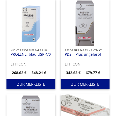
NICHT RESORBIERBARES NAHTMATERIAL
RESORBIERBARES NAHTMATERIAL
PROLENE, blau USP 4/0
PDS II Plus ungefärbt
ETHICON
ETHICON
Preisspanne:
Preisspa
268,62
€
–
548,21
€
342,63
€
–
679,77
€
268,62 €
342,63 €
bis
bis
548,21 €
679,77 €
ZUR MERKLISTE
ZUR MERKLISTE