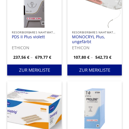
RESORBIERBARES NAHTMATERIAL
RESORBIERBARES NAHTMATERIAL
PDS II Plus violett
MONOCRYL Plus,
ungefärbt
ETHICON
ETHICON
Preisspanne:
Preisspa
237,56
€
–
679,77
€
107,80
€
–
542,73
€
237,56 €
107,80 €
bis
bis
679,77 €
542,73 €
ZUR MERKLISTE
ZUR MERKLISTE