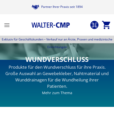
Zum
Partner Ihrer Praxis seit 1894
Inhalt
springen
Exklusiv für Geschäftskunden –
Verkauf nur an Ärzte, Praxen und medizinische
Einrichtungen
WUNDVERSCHLUSS
Produkte für den Wundverschluss für ihre Praxis.
Große Auswahl an Gewebekleber, Nahtmaterial und
Wunddrainagen für die Wundheilung ihrer
Patienten.
Mehr zum Thema