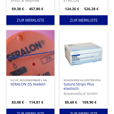
Smith & Nephew
ETHICON
Rückstellkraft.
Preisspanne:
Preisspa
59,38
€
–
457,80
€
124,26
€
–
526,28
€
59,38 €
124,26 €
bis
bis
457,80 €
526,28 €
ZUR MERKLISTE
ZUR MERKLISTE
NICHT RESORBIERBARES NAHTMATERIAL
WUNDVERSCHLUSSSTREIFEN
SERALON DS Nadeln
Suture Strips Plus
elastisch
Novamedical GmbH
Preisspanne:
Preisspan
83,08
€
–
114,81
€
85,60
€
–
109,90
€
83,08 €
85,60 €
bis
bis
114,81 €
109,90 €
ZUR MERKLISTE
ZUR MERKLISTE