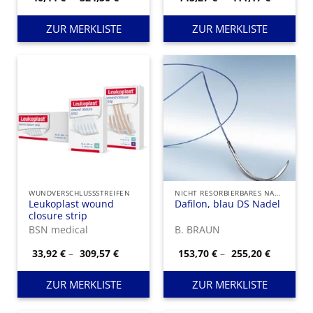
40,44 €
145,27 €
bis
bis
324,50 €
411,17 €
ZUR MERKLISTE
ZUR MERKLISTE
WUNDVERSCHLUSSSTREIFEN
NICHT RESORBIERBARES NAHTMATERIAL
Leukoplast wound
Dafilon, blau DS Nadel
closure strip
BSN medical
B. BRAUN
Preisspanne:
Preisspa
33,92
€
–
309,57
€
153,70
€
–
255,20
€
33,92 €
153,70 €
bis
bis
309,57 €
255,20 €
ZUR MERKLISTE
ZUR MERKLISTE