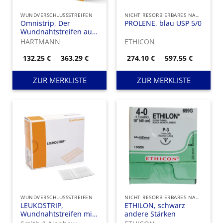
WUNDVERSCHLUSSSTREIFEN
NICHT RESORBIERBARES NAHTMATERIAL
Omnistrip, Der
PROLENE, blau USP 5/0
Wundnahtstreifen aus
Vliesstoff mit
HARTMANN
ETHICON
ausgezeichneter
Haftkraft.
Preisspanne:
Preisspa
132,25
€
–
363,29
€
274,10
€
–
597,55
€
132,25 €
274,10 €
bis
bis
363,29 €
597,55 €
ZUR MERKLISTE
ZUR MERKLISTE
WUNDVERSCHLUSSSTREIFEN
NICHT RESORBIERBARES NAHTMATERIAL
LEUKOSTRIP,
ETHILON, schwarz
Wundnahtstreifen mit
andere Stärken
programmierter