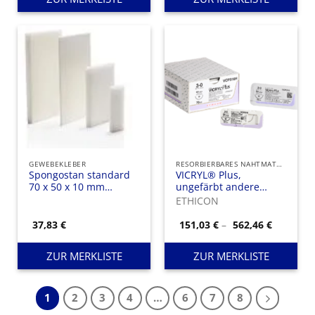
GEWEBEKLEBER
RESORBIERBARES NAHTMATERIAL
Spongostan standard
VICRYL® Plus,
70 x 50 x 10 mm
ungefärbt andere
Schwämme
Stärken
ETHICON
Preisspa
37,83
€
151,03
€
–
562,46
€
151,03 €
bis
562,46 €
ZUR MERKLISTE
ZUR MERKLISTE
1
2
3
4
…
6
7
8