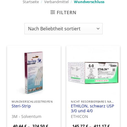
Startseite
/
Verbandmittel
/
Wundverschluss
FILTERN
WUNDVERSCHLUSSSTREIFEN
NICHT RESORBIERBARES NAHTMATERIAL
Steri-Strip
ETHILON, schwarz USP
3/0 und 4/0
3M - Solventum
ETHICON
Preisspanne:
Preisspa
40,44
€
–
324,50
€
145,27
€
–
411,17
€