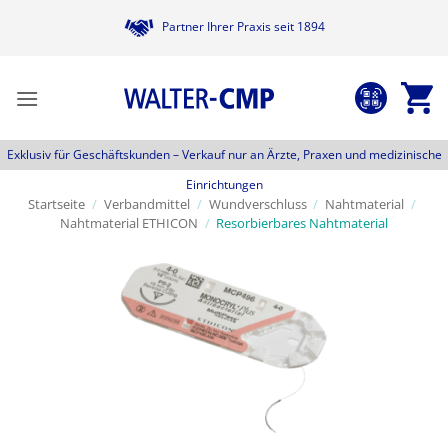
Zum
Partner Ihrer Praxis seit 1894
Inhalt
springen
Exklusiv für Geschäftskunden –
Verkauf nur an Ärzte, Praxen und medizinische
Einrichtungen
Startseite
/
Verbandmittel
/
Wundverschluss
/
Nahtmaterial
/
Nahtmaterial ETHICON
/
Resorbierbares Nahtmaterial