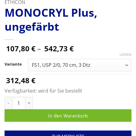
ETHICON
MONOCRYL Plus,
ungefärbt
Preisspanne:
107,80
€
–
542,73
€
107,80 €
LEEREN
bis
Variante
542,73 €
312,48
€
Verfügbarkeit:
wird für Sie bestellt
MONOCRYL Plus, ungefärbt Menge
In den Warenkorb