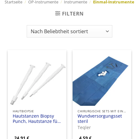
Startseite
/
OP-Instrumente
/
Instrumente
/
Einmal-Instrumente
FILTERN
HAUTBIOPSIE
CHIRURGISCHE SETS MIT EINMAL-INSTRUMENTEN
Hautstanzen Biopsy
Wundversorgungsset
Punch, Hautstanze für
steril
Biopsien
Teqler
24,91
€
4,59
€