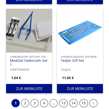
CHIRURGISCHE SETS MIT EINMAL-INSTRUMENTEN
GYNÄKOLOGISCHE INSTRUMENTE
MediSet Fadenzieh-Set
Teqler IUP-Set
1
HARTMANN
Teqler
1,64
€
11,65
€
ZUR MERKLISTE
ZUR MERKLISTE
1
2
3
4
…
13
14
15