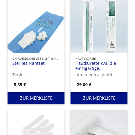
CHIRURGISCHE SETS MIT EINMAL-INSTRUMENTEN
HAUTBIOPSIE
Steriles Nahtset
Hautkürette KAI, die
einzigartige
Schneidkante der
Teqler
pfm medical gmbh
Kürette wurde in
enger
5,35
€
29,00
€
Zusammenarbeit mit
Experten aus der
ZUR MERKLISTE
ZUR MERKLISTE
medizinischen
Dermatologie
entwickelt.