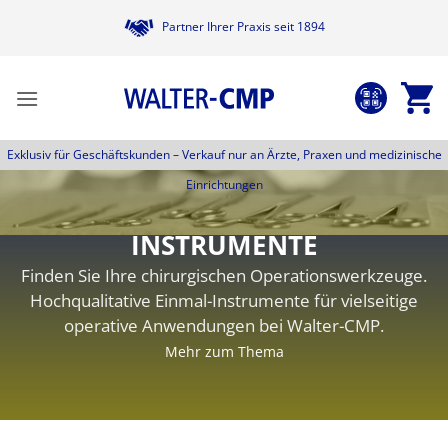
Zum
Partner Ihrer Praxis seit 1894
Inhalt
springen
Exklusiv für Geschäftskunden –
Verkauf nur an Ärzte, Praxen und medizinische
Einrichtungen
INSTRUMENTE
Finden Sie Ihre chirurgischen Operationswerkzeuge.
Hochqualitative Einmal-Instrumente für vielseitige
operative Anwendungen bei Walter-CMP.
Mehr zum Thema