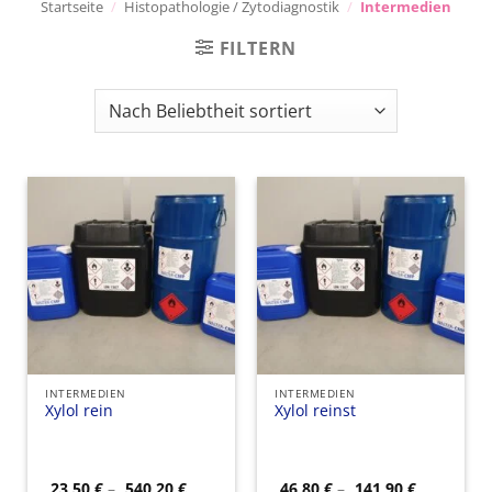
Startseite
/
Histopathologie / Zytodiagnostik
/
Intermedien
FILTERN
INTERMEDIEN
INTERMEDIEN
Xylol rein
Xylol reinst
Preisspanne:
Preisspan
23,50
€
–
540,20
€
46,80
€
–
141,90
€