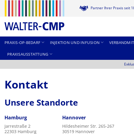
Zum
Partner Ihrer Praxis seit 
Inhalt
springen
PRAXIS-OP-BEDARF
INJEKTION UND INFUSION
VERBANDMIT
PRAXISAUSSTATTUNG
Exklu
Kontakt
Unsere Standorte
Hamburg
Hannover
Jarrestraße 2
Hildesheimer Str. 265-267
22303 Hamburg
30519 Hannover