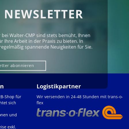
 NEWSLETTER
r bei Walter‑CMP sind stets bemüht, Ihnen
Ihre Arbeit in der Praxis zu bieten. In
regelmäßig spannende Neuigkeiten für Sie.
etter abonnieren
en
Logistikpartner
2B-Shop für
Wir versenden in 24-48 Stunden mit trans-o-
htet sich
flex
onen und
ise exkl.