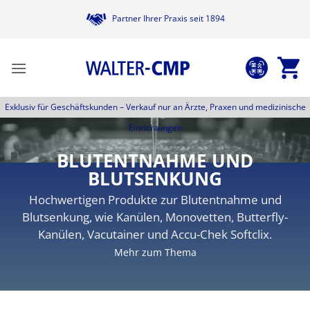
Zum
Partner Ihrer Praxis seit 1894
Inhalt
springen
Exklusiv für Geschäftskunden –
Verkauf nur an Ärzte, Praxen und medizinische
Einrichtungen
BLUTENTNAHME UND
BLUTSENKUNG
Hochwertigen Produkte zur Blutentnahme und
Blutsenkung, wie Kanülen, Monovetten, Butterfly-
Kanülen, Vacutainer und Accu-Chek Softclix.
Mehr zum Thema