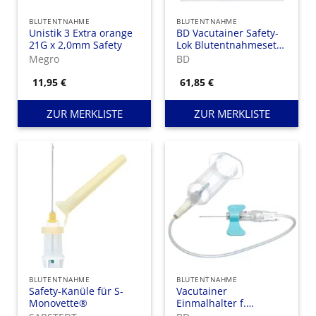
BLUTENTNAHME
BLUTENTNAHME
Unistik 3 Extra orange
BD Vacutainer Safety-
21G x 2,0mm Safety
Lok Blutentnahmeset
mit Halter (Pre-
Megro
BD
Attached)
11,95
€
61,85
€
ZUR MERKLISTE
ZUR MERKLISTE
BLUTENTNAHME
BLUTENTNAHME
Safety-Kanüle für S-
Vacutainer
Monovette®
Einmalhalter f.
Röhrchen Ø13mm /