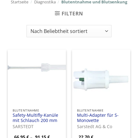
Startseite
/
Diagnostika
/
Blutentnahme und Blutsenkung
FILTERN
BLUTENTNAHME
BLUTENTNAHME
Safety-Multifly-Kanüle
Multi-Adapter für S-
mit Schlauch 200 mm
Monovette
SARSTEDT
Sarstedt AG & Co
Preisspanne:
66,95
€
–
91,15
€
22,70
€