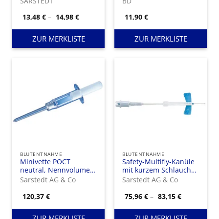
SARSTEDT
BD
Ø16
Preisspanne:
13,48
€
–
14,98
€
11,90
€
13,48 €
bis
14,98 €
ZUR MERKLISTE
ZUR MERKLISTE
BLUTENTNAHME
BLUTENTNAHME
Minivette POCT
Safety-Multifly-Kanüle
neutral, Nennvolumen:
mit kurzem Schlauch
20 µl, weiß
80 mm
Sarstedt AG & Co
Sarstedt AG & Co
Preisspann
120,37
€
75,96
€
–
83,15
€
75,96 €
bis
83,15 €
ZUR MERKLISTE
ZUR MERKLISTE