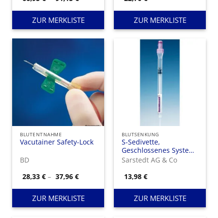
66,95 €
bis
91,15 €
ZUR MERKLISTE
ZUR MERKLISTE
BLUTENTNAHME
BLUTSENKUNG
Vacutainer Safety-Lock
S-Sedivette,
Geschlossenes System
von der Blutentnahme
BD
Sarstedt AG & Co
bis zur Blutsenkung.
Preisspanne:
28,33
€
–
37,96
€
13,98
€
28,33 €
bis
37,96 €
ZUR MERKLISTE
ZUR MERKLISTE