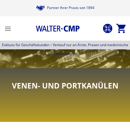
Zum
Partner Ihrer Praxis seit 1894
Inhalt
springen
Exklusiv für Geschäftskunden –
Verkauf nur an Ärzte, Praxen und medizinische
Einrichtungen
VENEN- UND PORTKANÜLEN