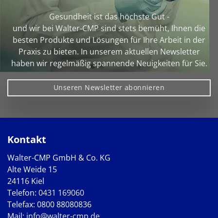
Gesundheit ist das höchste Gut -
und wir bei Walter‑CMP sind stets bemüht, Ihnen die
besten Produkte und Lösungen für Ihre Arbeit in der
Praxis zu bieten. In unserem aktuellen Newsletter
haben wir regelmäßig spannende Neuigkeiten für Sie.
Unseren Newsletter abonnieren
Kontakt
Walter-CMP GmbH & Co. KG
Alte Weide 15
24116 Kiel
Telefon:
0431 169060
Telefax: 0800 88080836
Mail:
info@walter-cmp.de