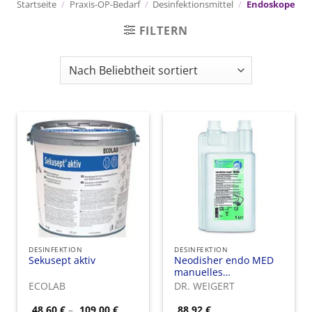
Startseite
/
Praxis-OP-Bedarf
/
Desinfektionsmittel
/
Endoskope
FILTERN
DESINFEKTION
DESINFEKTION
Sekusept aktiv
Neodisher endo MED
manuelles
Desinfektionsmittel für
ECOLAB
DR. WEIGERT
die Endoskopie-
Aufbereitung
Preisspanne:
48,60
€
–
109,00
€
88,92
€