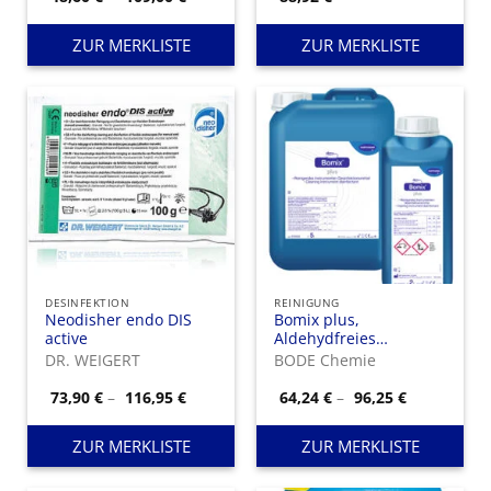
48,60 €
bis
109,00 €
ZUR MERKLISTE
ZUR MERKLISTE
DESINFEKTION
REINIGUNG
Neodisher endo DIS
Bomix plus,
active
Aldehydfreies
Instrumenten-
DR. WEIGERT
BODE Chemie
Desinfektionsmittel mit
sehr guten
Preisspanne:
Preisspann
73,90
€
–
116,95
€
64,24
€
–
96,25
€
73,90 €
64,24 €
Reinigungseigenschaften.
bis
bis
116,95 €
96,25 €
ZUR MERKLISTE
ZUR MERKLISTE