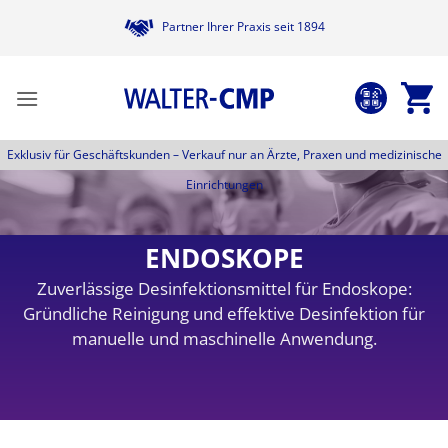
Zum
Partner Ihrer Praxis seit 1894
Inhalt
springen
Exklusiv für Geschäftskunden –
Verkauf nur an Ärzte, Praxen und medizinische
Einrichtungen
ENDOSKOPE
Zuverlässige Desinfektionsmittel für Endoskope:
Gründliche Reinigung und effektive Desinfektion für
manuelle und maschinelle Anwendung.