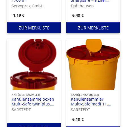
1700 ml
Sharpsafe – 9 Liter
Volumen
Servoprax GmbH
Dahlhausen
1,19
€
6,49
€
ZUR MERKLISTE
ZUR MERKLISTE
KANÜLENSAMMLER
KANÜLENSAMMLER
Kanülensammelboxen
Kanülensammler
Multi-Safe twin plus,
Multi-Safe medi 11,
500 ml
Inhalt: 11 Liter
SARSTEDT
SARSTEDT
6,19
€