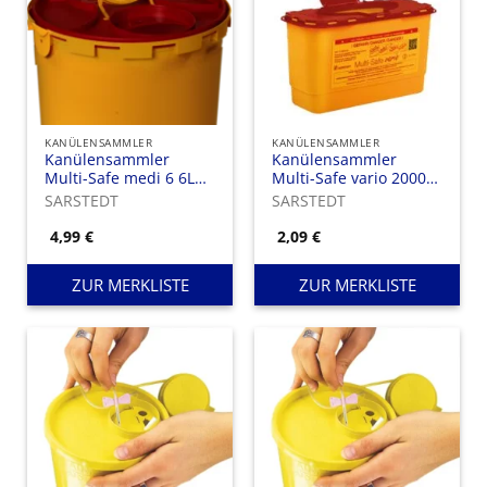
KANÜLENSAMMLER
KANÜLENSAMMLER
Kanülensammler
Kanülensammler
Multi-Safe medi 6 6L
Multi-Safe vario 2000
rund
1,7 Liter eckig
SARSTEDT
SARSTEDT
4,99
€
2,09
€
ZUR MERKLISTE
ZUR MERKLISTE