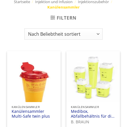
Startseite
/
Injektion und Infusion
/
Injektionszubehör
/
Kanülensammler
FILTERN
KANÜLENSAMMLER
KANÜLENSAMMLER
Kanülensammler
Medibox,
Multi-Safe twin plus
Abfallbehältnis für die
Entsorgung spitzer
B. BRAUN
und scharfer