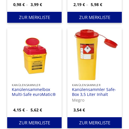
Gegenstände im
Preisspanne:
Preisspanne:
0,98
€
–
3,99
€
2,19
€
–
5,98
€
0,98 €
2,19 €
medizinischen Umfeld.
bis
bis
3,99 €
5,98 €
ZUR MERKLISTE
ZUR MERKLISTE
KANÜLENSAMMLER
KANÜLENSAMMLER
Kanülensammelbox
Kanülensammler Safe-
Multi-Safe euroMatic®
Box 3,5 Liter Inhalt
Megro
Preisspanne:
4,15
€
–
5,62
€
3,54
€
4,15 €
bis
5,62 €
ZUR MERKLISTE
ZUR MERKLISTE