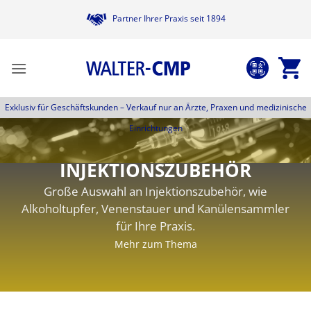
Zum
Partner Ihrer Praxis seit 1894
Inhalt
springen
Exklusiv für Geschäftskunden –
Verkauf nur an Ärzte, Praxen und medizinische
Einrichtungen
INJEKTIONSZUBEHÖR
Große Auswahl an Injektionszubehör, wie
Alkoholtupfer, Venenstauer und Kanülensammler
für Ihre Praxis.
Mehr zum Thema