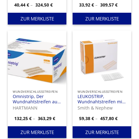
Preisspanne:
Preisspan
40,44
€
–
324,50
€
33,92
€
–
309,57
€
40,44 €
33,92 €
bis
bis
324,50 €
309,57 €
ZUR MERKLISTE
ZUR MERKLISTE
WUNDVERSCHLUSSSTREIFEN
WUNDVERSCHLUSSSTREIFEN
Omnistrip, Der
LEUKOSTRIP,
Wundnahtstreifen aus
Wundnahtstreifen mit
Vliesstoff mit
programmierter
HARTMANN
Smith & Nephew
ausgezeichneter
Rückstellkraft.
Haftkraft.
Preisspanne:
Preisspan
132,25
€
–
363,29
€
59,38
€
–
457,80
€
132,25 €
59,38 €
bis
bis
363,29 €
457,80 €
ZUR MERKLISTE
ZUR MERKLISTE