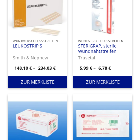
WUNDVERSCHLUSSSTREIFEN
WUNDVERSCHLUSSSTREIFEN
LEUKOSTRIP S
STERIGRAP, sterile
Wundnahtstreifen
Smith & Nephew
Trusetal
Preisspanne:
Preisspanne:
148,10
€
–
234,03
€
5,99
€
–
6,78
€
148,10 €
5,99 €
bis
bis
234,03 €
6,78 €
ZUR MERKLISTE
ZUR MERKLISTE