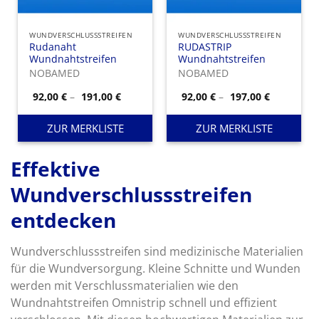
WUNDVERSCHLUSSSTREIFEN
WUNDVERSCHLUSSSTREIFEN
Rudanaht
RUDASTRIP
Wundnahtstreifen
Wundnahtstreifen
NOBAMED
NOBAMED
Preisspanne:
Preisspan
92,00
€
–
191,00
€
92,00
€
–
197,00
€
92,00 €
92,00 €
bis
bis
191,00 €
197,00 €
ZUR MERKLISTE
ZUR MERKLISTE
Effektive
Wundverschlussstreifen
entdecken
Wundverschlussstreifen sind medizinische Materialien
für die Wundversorgung. Kleine Schnitte und Wunden
werden mit Verschlussmaterialien wie den
Wundnahtstreifen Omnistrip schnell und effizient