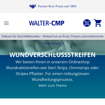
Zum
Partner Ihrer Praxis seit 1894
Inhalt
springen
Exklusiv für Geschäftskunden –
Verkauf nur an Ärzte, Praxen und medizinische
Einrichtungen
WUNDVERSCHLUSSSTREIFEN
Wir bieten Ihnen in unserem Onlineshop
Wundnahtstreifen wie Steri Strips, Omnistrips oder
Stripes Pflaster. Für einen reibungslosen
Wundheilungsprozess.
Mehr zum Thema