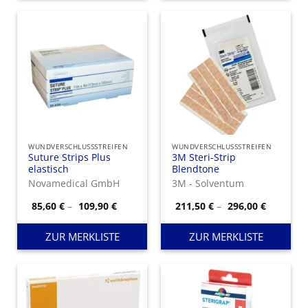
WUNDVERSCHLUSSSTREIFEN
WUNDVERSCHLUSSSTREIFEN
Suture Strips Plus
3M Steri-Strip
elastisch
Blendtone
Novamedical GmbH
3M - Solventum
Preisspanne:
Preisspa
85,60
€
–
109,90
€
211,50
€
–
296,00
€
85,60 €
211,50 €
bis
bis
109,90 €
296,00 €
ZUR MERKLISTE
ZUR MERKLISTE