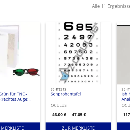
Alle 11 Ergebnis
SEHTESTS
SEHT
-Grün für TNO-
Sehprobentafel
Ishi
 (rechtes Auge:
Ana
es Auge: rot)
OCULUS
OCU
Preisspanne:
46,00
€
–
47,65
€
11
46,00 €
bis
47,65 €
 MERKLISTE
ZUR MERKLISTE