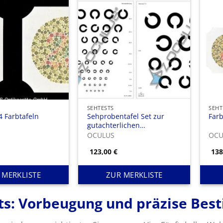
SEHTESTS
SEHT
4 Farbtafeln
Sehprobentafel Set zur
Farb
gutachterlichen
Sehschärfebestimmung
OCULUS
OCU
123,00
€
13
 MERKLISTE
ZUR MERKLISTE
ts: Vorbeugung und präzise Bes