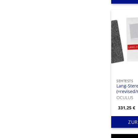
SEHTESTS
Lang-Stere
(=revised/r
OCULUS
331,25
€
ZUR