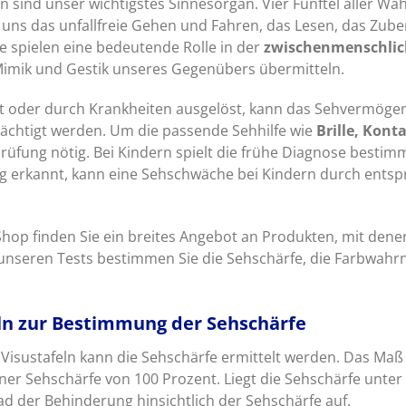
 sind unser wichtigstes Sinnesorgan. Vier Fünftel aller
uns das unfallfreie Gehen und Fahren, das Lesen, das Zub
e spielen eine bedeutende Rolle in der
zwischenmenschli
Mimik und Gestik unseres Gegenübers übermitteln.
gt oder durch Krankheiten ausgelöst, kann das Sehvermög
rächtigt werden. Um die passende Sehhilfe wie
Brille, Kont
üfung nötig. Bei Kindern spielt die frühe Diagnose bestim
tig erkannt, kann eine Sehschwäche bei Kindern durch ents
hop finden Sie ein breites Angebot an Produkten, mit dene
 unseren Tests bestimmen Sie die Sehschärfe, die Farbwa
ln zur Bestimmung der Sehschärfe
 Visustafeln kann die Sehschärfe ermittelt werden. Das Maß f
iner Sehschärfe von 100 Prozent. Liegt die Sehschärfe unter 
rad der Behinderung hinsichtlich der Sehschärfe auf.