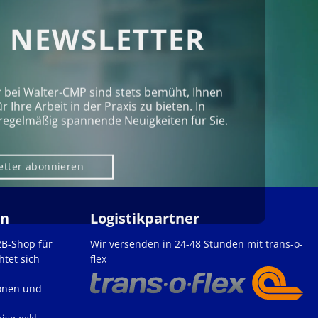
 NEWSLETTER
r bei Walter‑CMP sind stets bemüht, Ihnen
Ihre Arbeit in der Praxis zu bieten. In
regelmäßig spannende Neuigkeiten für Sie.
etter abonnieren
en
Logistikpartner
2B-Shop für
Wir versenden in 24-48 Stunden mit trans-o-
htet sich
flex
onen und