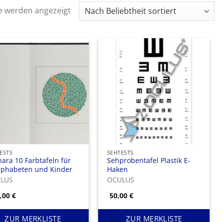
Nach
se werden angezeigt
Beliebtheit
sortiert
ESTS
SEHTESTS
hara 10 Farbtafeln für
Sehprobentafel Plastik E-
lphabeten und Kinder
Haken
LUS
OCULUS
7,00
€
50,00
€
ZUR MERKLISTE
ZUR MERKLISTE