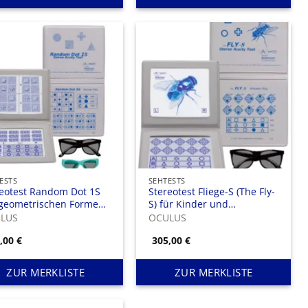
ESTS
SEHTESTS
reotest Random Dot 1S
Stereotest Fliege-S (The Fly-
 geometrischen Formen,
S) für Kinder und
hformat
Erwachsene
LUS
OCULUS
6,00
€
305,00
€
ZUR MERKLISTE
ZUR MERKLISTE