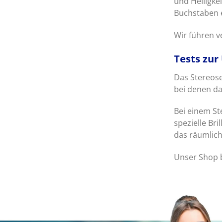
und Helligk
Buchstaben 
Wir führen v
Tests zur
Das Stereos
bei denen da
Bei einem St
spezielle Br
das räumlich
Unser Shop b