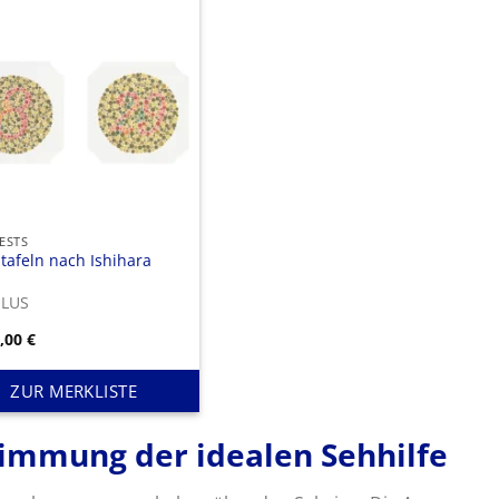
ESTS
tafeln nach Ishihara
LUS
8,00
€
ZUR MERKLISTE
timmung der idealen Sehhilfe