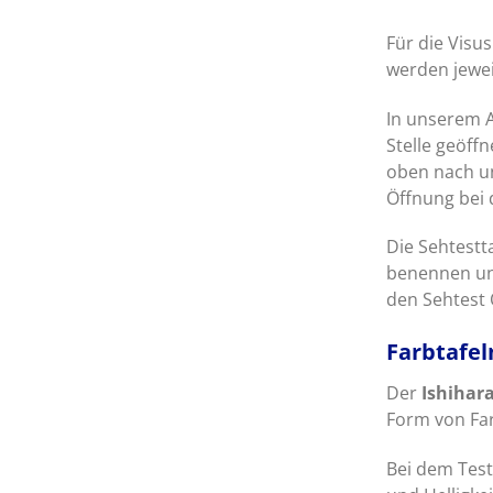
Für die Visu
werden jewei
In unserem A
Stelle geöff
oben nach u
Öffnung bei 
Die Sehtestt
benennen un
den Sehtest O
Farbtafe
Der
Ishihara
Form von Fa
Bei dem Test