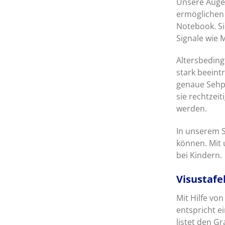
Unsere Augen
ermöglichen 
Notebook. Si
Signale wie 
Altersbedin
stark beeint
genaue Sehpr
sie rechtzei
werden.
In unserem S
können. Mit
bei Kindern.
Visustafe
Mit Hilfe von
entspricht e
listet den G