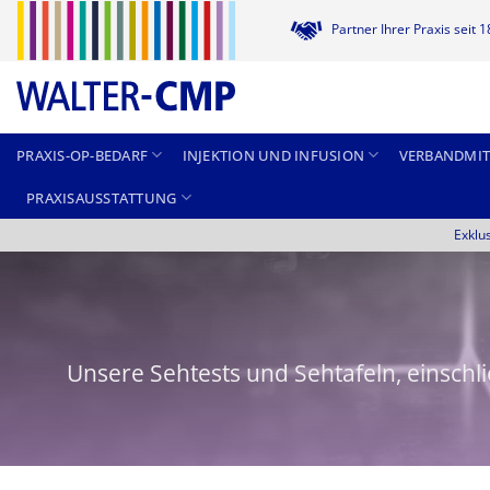
Zum
Partner Ihrer Praxis seit 
Inhalt
springen
PRAXIS-OP-BEDARF
INJEKTION UND INFUSION
VERBANDMIT
PRAXISAUSSTATTUNG
Exklu
Unsere Sehtests und Sehtafeln, einschli