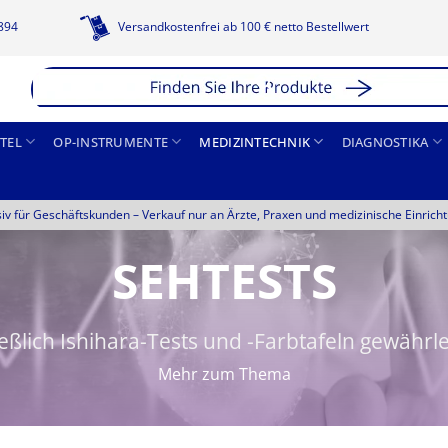
1894
Versandkostenfrei ab 100 € netto Bestellwert
TEL
OP-INSTRUMENTE
MEDIZINTECHNIK
DIAGNOSTIKA
siv für Geschäftskunden –
Verkauf nur an Ärzte, Praxen und medizinische Einrich
SEHTESTS
eßlich Ishihara-Tests und -Farbtafeln gewährlei
Mehr zum Thema