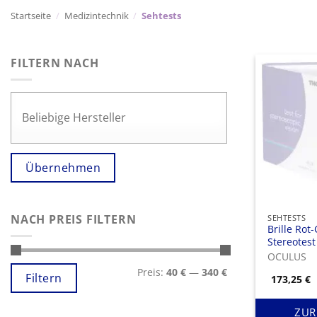
Startseite
/
Medizintechnik
/
Sehtests
FILTERN NACH
Übernehmen
NACH PREIS FILTERN
SEHTESTS
Brille Rot
Stereotest
grün, link
OCULUS
Min.
Max.
Preis:
40 €
—
340 €
Preis
Preis
Filtern
173,25
€
ZUR