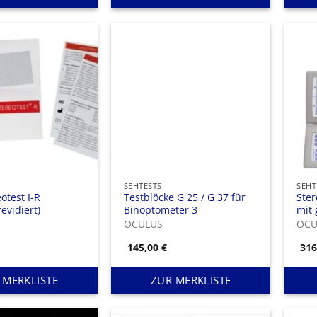
SEHTESTS
SEHT
otest I-R
Testblöcke G 25 / G 37 für
Ste
evidiert)
Binoptometer 3
mit
Buc
OCULUS
OCU
145,00
€
31
 MERKLISTE
ZUR MERKLISTE