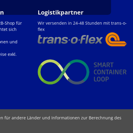
en
Logistikpartner
2B-Shop für
Wir versenden in 24-48 Stunden mit trans-o-
htet sich
flex
onen und
ise exkl.
ten für andere Länder und Informationen zur Berechnung des