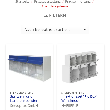
Startseite
/
Praxisausstattung
/
Praxiseinrichtung
/
Spendersysteme
FILTERN
SPENDERSYSTEME
SPENDERSYSTEME
Spritzen- und
Injektionsset “Pic Box”
Kanülenspender
Wandmodell
hellgrau, mit blauen
Servoprax GmbH
HAEBERLE
Griffen