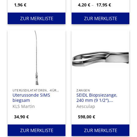
stufenlos verstellbar
Preisspanne
1,96
€
4,20
€
–
17,95
€
4,20 €
bis
17,95 €
ZUR MERKLISTE
ZUR MERKLISTE
UTERUSDILATATOREN, -KÜRETTEN UND UTERUSSONDEN
ZANGEN
Uterussonde SIMS
SEIDL Biopsiezange,
biegsam
240 mm (9 1/2″),
Durchm. 2 mm,
KLS Martin
Aesculap
bajonettförmig
34,90
€
598,00
€
ZUR MERKLISTE
ZUR MERKLISTE