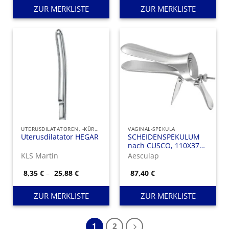
58,36 €
ZUR MERKLISTE
ZUR MERKLISTE
UTERUSDILATATOREN, -KÜRETTEN UND UTERUSSONDEN
VAGINAL-SPEKULA
Uterusdilatator HEGAR
SCHEIDENSPEKULUM
nach CUSCO, 110X37
MM
KLS Martin
Aesculap
Preisspanne:
8,35
€
–
25,88
€
87,40
€
8,35 €
bis
25,88 €
ZUR MERKLISTE
ZUR MERKLISTE
1
2