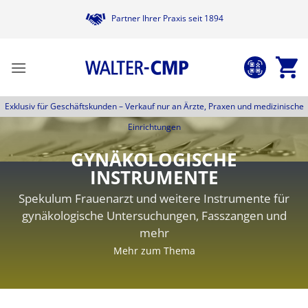
Zum
Partner Ihrer Praxis seit 1894
Inhalt
springen
Exklusiv für Geschäftskunden –
Verkauf nur an Ärzte, Praxen und medizinische
Einrichtungen
GYNÄKOLOGISCHE
INSTRUMENTE
Spekulum Frauenarzt und weitere Instrumente für
gynäkologische Untersuchungen, Fasszangen und
mehr
Mehr zum Thema