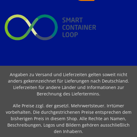
Angaben zu Versand und Lieferzeiten gelten soweit nicht
anders gekennzeichnet für Lieferungen nach Deutschland.
Lieferzeiten für andere Länder und Informationen zur
Berechnung des Liefertermins
.
Alle Preise zzgl. der gesetzl. Mehrwertsteuer. Irrtümer
vorbehalten. Die durchgestrichenen Preise entsprechen dem
bisherigen Preis in diesem Shop. Alle Rechte an Namen,
Beschreibungen, Logos und Bildern gehören ausschließlich
den Inhabern.