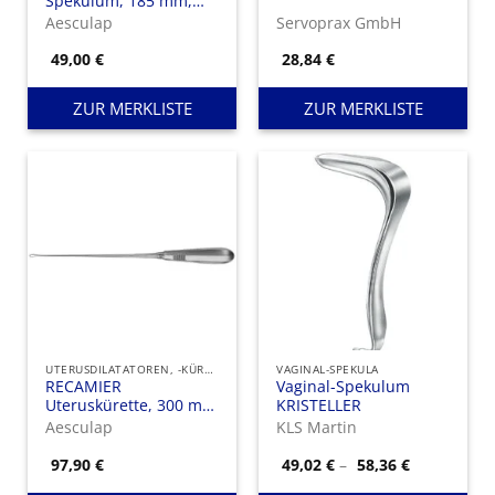
Spekulum, 185 mm,
Arbeitslänge: 100 mm,
Aesculap
Servoprax GmbH
Maulbreite 20-24 mm,
Doppelsperre
49,00
€
28,84
€
ZUR MERKLISTE
ZUR MERKLISTE
UTERUSDILATATOREN, -KÜRETTEN UND UTERUSSONDEN
VAGINAL-SPEKULA
RECAMIER
Vaginal-Spekulum
Uteruskürette, 300 mm
KRISTELLER
(11 3/4″), fest, spitz,
Aesculap
KLS Martin
Fig. 00, Breite: 4,500
mm
Preisspann
97,90
€
49,02
€
–
58,36
€
49,02 €
bis