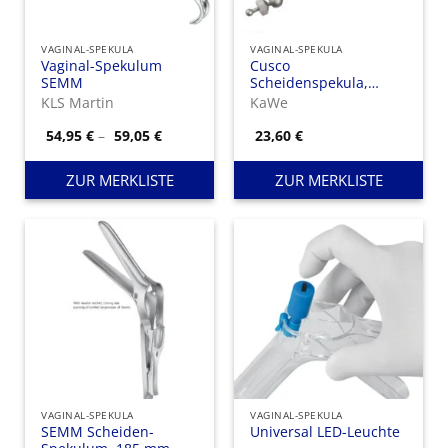
VAGINAL-SPEKULA
VAGINAL-SPEKULA
Vaginal-Spekulum
Cusco
SEMM
Scheidenspekula,
Schweizer Modell,
KLS Martin
KaWe
Preisspanne:
54,95
€
–
59,05
€
23,60
€
54,95 €
bis
59,05 €
ZUR MERKLISTE
ZUR MERKLISTE
VAGINAL-SPEKULA
VAGINAL-SPEKULA
SEMM Scheiden-
Universal LED-Leuchte