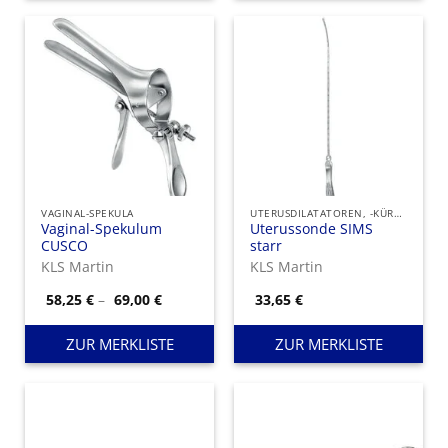
VAGINAL-SPEKULA
UTERUSDILATATOREN, -KÜRETTEN UND UTERUSSONDEN
Vaginal-Spekulum
Uterussonde SIMS
CUSCO
starr
KLS Martin
KLS Martin
Preisspanne:
58,25
€
–
69,00
€
33,65
€
58,25 €
bis
69,00 €
ZUR MERKLISTE
ZUR MERKLISTE