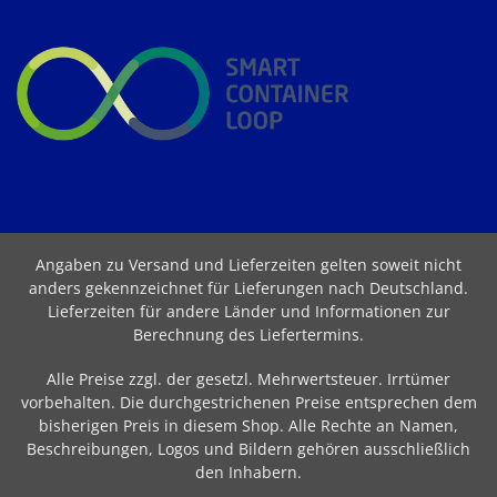
Angaben zu Versand und Lieferzeiten gelten soweit nicht
anders gekennzeichnet für Lieferungen nach Deutschland.
Lieferzeiten für andere Länder und Informationen zur
Berechnung des Liefertermins
.
Alle Preise zzgl. der gesetzl. Mehrwertsteuer. Irrtümer
vorbehalten. Die durchgestrichenen Preise entsprechen dem
bisherigen Preis in diesem Shop. Alle Rechte an Namen,
Beschreibungen, Logos und Bildern gehören ausschließlich
den Inhabern.