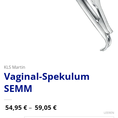
KLS Martin
Vaginal-Spekulum
SEMM
Preisspanne:
54,95
€
–
59,05
€
54,95 €
LEEREN