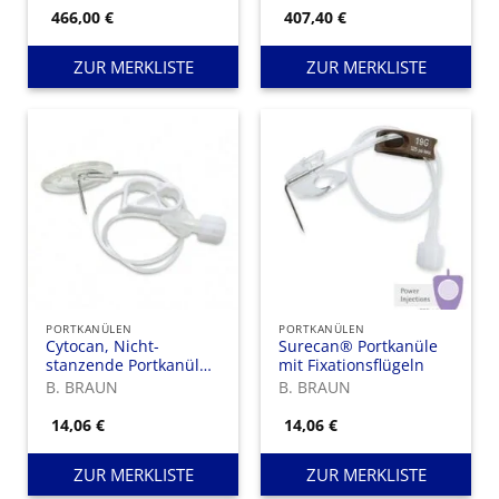
466,00
€
407,40
€
ZUR MERKLISTE
ZUR MERKLISTE
PORTKANÜLEN
PORTKANÜLEN
Cytocan, Nicht-
Surecan® Portkanüle
stanzende Portkanüle
mit Fixationsflügeln
mit Fixierplatte zur
B. BRAUN
B. BRAUN
Langzeitinfusion
14,06
€
14,06
€
ZUR MERKLISTE
ZUR MERKLISTE