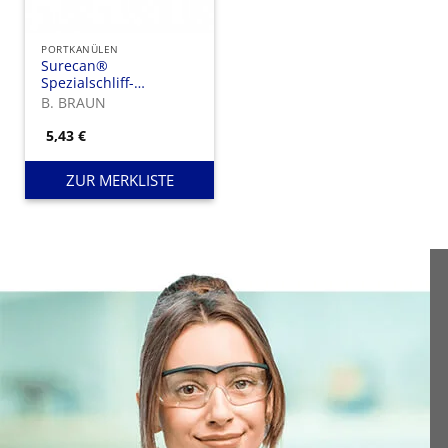
PORTKANÜLEN
Surecan®
Spezialschliff-
Portkanüle gerade
B. BRAUN
5,43
€
ZUR MERKLISTE