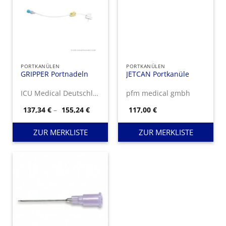
PORTKANÜLEN
PORTKANÜLEN
GRIPPER Portnadeln
JETCAN Portkanüle
ICU Medical Deutschland GmbH
pfm medical gmbh
Preisspanne:
137,34
€
–
155,24
€
117,00
€
137,34 €
bis
155,24 €
ZUR MERKLISTE
ZUR MERKLISTE