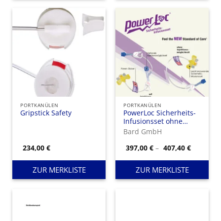
PORTKANÜLEN
PORTKANÜLEN
Gripstick Safety
PowerLoc Sicherheits-
Infusionsset ohne
Injektionsmöglichkeit
Bard GmbH
Preisspa
234,00
€
397,00
€
–
407,40
€
397,00 €
bis
407,40 €
ZUR MERKLISTE
ZUR MERKLISTE