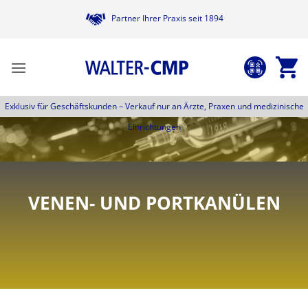
Zum
Partner Ihrer Praxis seit 1894
Inhalt
springen
Exklusiv für Geschäftskunden –
Verkauf nur an Ärzte, Praxen und medizinische
Einrichtungen
VENEN- UND PORTKANÜLEN