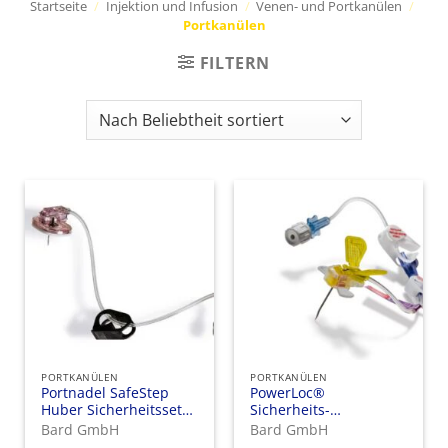
Startseite
/
Injektion und Infusion
/
Venen- und Portkanülen
/
Portkanülen
FILTERN
PORTKANÜLEN
PORTKANÜLEN
Portnadel SafeStep
PowerLoc®
Huber Sicherheitsset
Sicherheits-
ohne
Infusionsset mit
Bard GmbH
Bard GmbH
Zuspritzmöglichkeit
Injektionsmöglichkeit