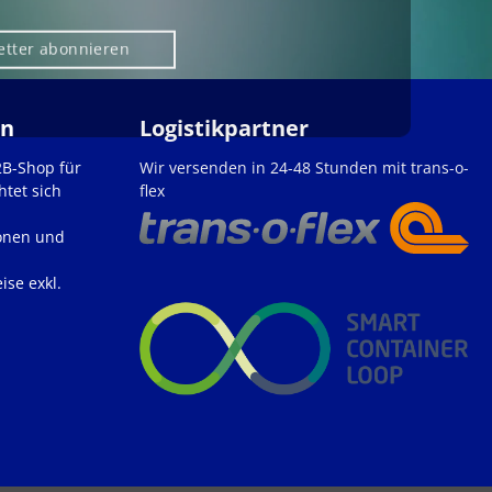
etter abonnieren
en
Logistikpartner
2B-Shop für
Wir versenden in 24-48 Stunden mit trans-o-
htet sich
flex
onen und
ise exkl.