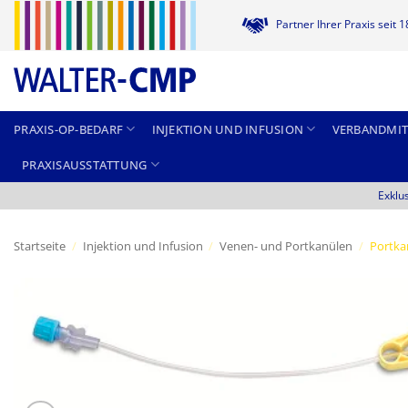
Zum
Partner Ihrer Praxis seit 
Inhalt
springen
PRAXIS-OP-BEDARF
INJEKTION UND INFUSION
VERBANDMIT
PRAXISAUSSTATTUNG
Exklu
Startseite
/
Injektion und Infusion
/
Venen- und Portkanülen
/
Portka