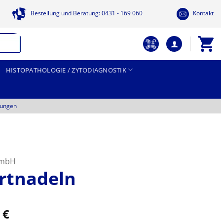
Bestellung und Beratung: 0431 - 169 060
Kontakt
HISTOPATHOLOGIE / ZYTODIAGNOSTIK
tungen
GmbH
rtnadeln
Preisspanne:
4
€