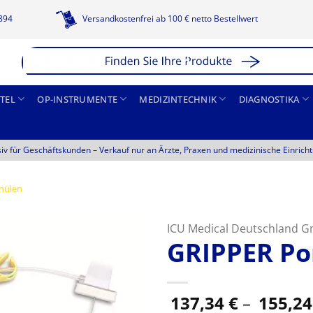
1894
Versandkostenfrei ab 100 € netto Bestellwert
TEL
OP-INSTRUMENTE
MEDIZINTECHNIK
DIAGNOSTIKA
siv für Geschäftskunden –
Verkauf nur an Ärzte, Praxen und medizinische Einrich
nülen
ICU Medical Deutschland 
GRIPPER Po
137,34
€
–
155,2