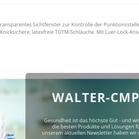
ransparentes Sichtfenster zur Kontrolle der Punktionsstell
Knicksichere, latexfreie TOTM-Schläuche. Mit Luer-Lock-Ansch
WALTER-CMP
Gesundheit ist das höchste Gut - und wi
die besten Produkte und Lösungen für 
unserem aktuellen Newsletter haben wir 