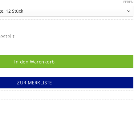
137,34 €
LEEREN
bis
155,24 €
estellt
In den Warenkorb
ZUR MERKLISTE