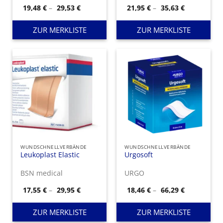
Preisspanne:
Preisspann
19,48
€
–
29,53
€
21,95
€
–
35,63
€
19,48 €
21,95 €
bis
bis
29,53 €
35,63 €
ZUR MERKLISTE
ZUR MERKLISTE
WUNDSCHNELLVERBÄNDE
WUNDSCHNELLVERBÄNDE
Leukoplast Elastic
Urgosoft
BSN medical
URGO
Preisspanne:
Preisspann
17,55
€
–
29,95
€
18,46
€
–
66,29
€
17,55 €
18,46 €
bis
bis
29,95 €
66,29 €
ZUR MERKLISTE
ZUR MERKLISTE