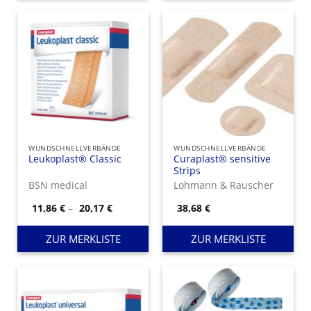
WUNDSCHNELLVERBÄNDE
WUNDSCHNELLVERBÄNDE
Leukoplast® Classic
Curaplast® sensitive
Strips
BSN medical
Lohmann & Rauscher
Preisspanne:
11,86
€
–
20,17
€
38,68
€
11,86 €
bis
20,17 €
ZUR MERKLISTE
ZUR MERKLISTE