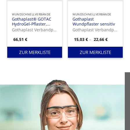
WUNDSCHNELLVERBÄNDE
WUNDSCHNELLVERBÄNDE
Gothaplast® GOTAC
Gothaplast
HydroGel-Pflaster,
Wundpflaster sensitiv
steril, 7 x 10 cm
Gothaplast Verbandpflasterfabrik GmbH
Gothaplast Verbandpflasterfabrik GmbH
Preisspann
66,51
€
15,03
€
–
22,66
€
15,03 €
bis
22,66 €
ZUR MERKLISTE
ZUR MERKLISTE