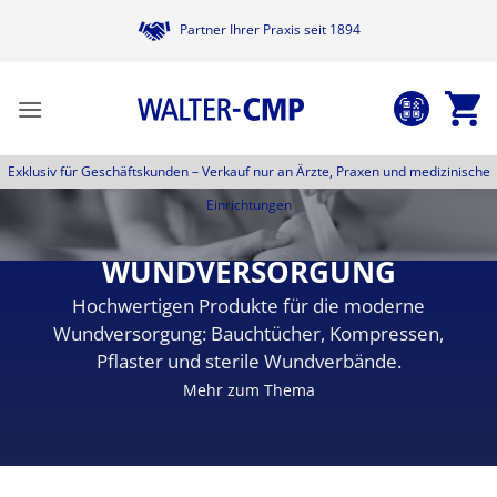
Zum
Partner Ihrer Praxis seit 1894
Inhalt
springen
Exklusiv für Geschäftskunden –
Verkauf nur an Ärzte, Praxen und medizinische
Einrichtungen
WUNDVERSORGUNG
Hochwertigen Produkte für die moderne
Wundversorgung: Bauchtücher, Kompressen,
Pflaster und sterile Wundverbände.
Mehr zum Thema