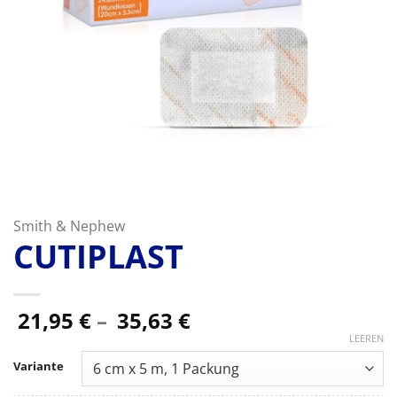
Smith & Nephew
CUTIPLAST
Preisspanne:
21,95
€
–
35,63
€
21,95 €
LEEREN
bis
Variante
35,63 €