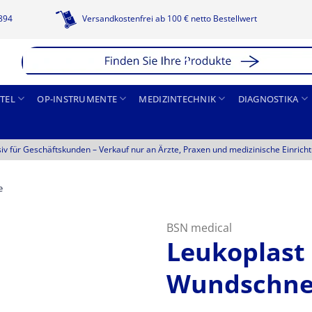
1894
Versandkostenfrei ab 100 € netto Bestellwert
TEL
OP-INSTRUMENTE
MEDIZINTECHNIK
DIAGNOSTIKA
siv für Geschäftskunden –
Verkauf nur an Ärzte, Praxen und medizinische Einrich
e
BSN medical
Leukoplast 
Wundschne