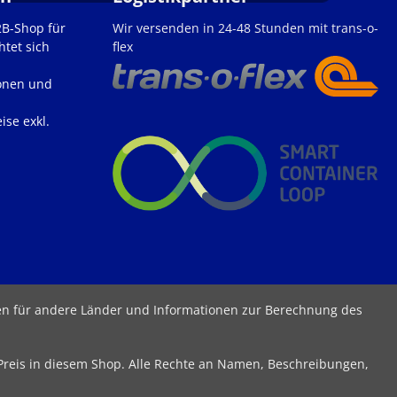
2B-Shop für
Wir versenden in 24-48 Stunden mit trans-o-
htet sich
flex
onen und
ise exkl.
ten für andere Länder und Informationen zur Berechnung des
 Preis in diesem Shop. Alle Rechte an Namen, Beschreibungen,