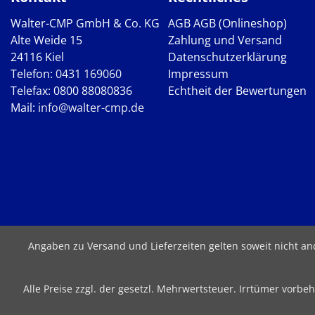
Walter-CMP GmbH & Co. KG
AGB
AGB (Onlineshop)
Alte Weide 15
Zahlung und Versand
24116 Kiel
Datenschutzerklärung
Telefon:
0431 169060
Impressum
Telefax: 0800 88080836
Echtheit der Bewertungen
Mail:
info@walter-cmp.de
Angaben zu Versand und Lieferzeiten gelten soweit nicht a
Alle Preise zzgl. der gesetzl. Mehrwertsteuer. Irrtümer vor