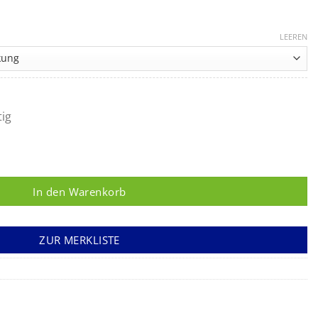
Preisspanne:
19,48 €
LEEREN
bis
29,53 €
tig
verband Menge
In den Warenkorb
ZUR MERKLISTE