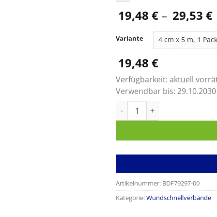
19,48
€
–
29,53
€
Variante
19,48
€
Verfügbarkeit:
aktuell vorrä
Verwendbar bis:
29.10.2030
Leukoplast Soft Wundschnell
Artikelnummer:
BDF79297-00
Kategorie:
Wundschnellverbände