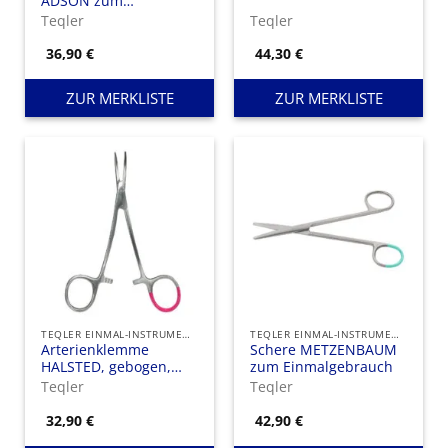
ADSON zum
Einmalgebrauch, 1:2-
Teqler
Teqler
Zahnung
36,90
€
44,30
€
ZUR MERKLISTE
ZUR MERKLISTE
TEQLER EINMAL-INSTRUMENTE
TEQLER EINMAL-INSTRUMENTE
Arterienklemme
Schere METZENBAUM
HALSTED, gebogen,
zum Einmalgebrauch
zum Einmalgebrauch
Teqler
Teqler
32,90
€
42,90
€