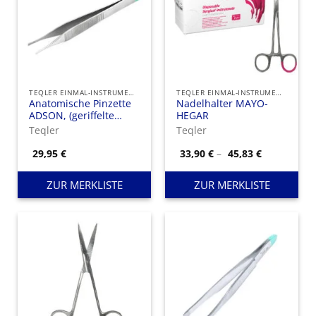
TEQLER EINMAL-INSTRUMENTE
TEQLER EINMAL-INSTRUMENTE
Anatomische Pinzette
Nadelhalter MAYO-
ADSON, (geriffelte
HEGAR
Haltebacken)
Teqler
Teqler
Preisspann
29,95
€
33,90
€
–
45,83
€
33,90 €
bis
45,83 €
ZUR MERKLISTE
ZUR MERKLISTE