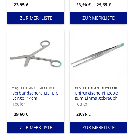
den Einmalgebrauch
Preisspann
23,95
€
23,90
€
–
29,65
€
23,90 €
bis
29,65 €
ZUR MERKLISTE
ZUR MERKLISTE
TEQLER EINMAL-INSTRUMENTE
TEQLER EINMAL-INSTRUMENTE
Verbandschere LISTER,
Chirurgische Pinzette
Länge: 14cm
zum Einmalgebrauch
Teqler
Teqler
29,60
€
29,85
€
ZUR MERKLISTE
ZUR MERKLISTE