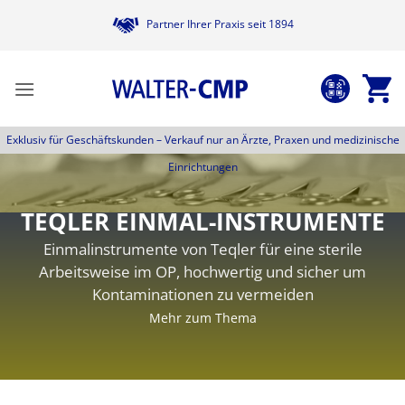
Zum
Partner Ihrer Praxis seit 1894
Inhalt
springen
Exklusiv für Geschäftskunden –
Verkauf nur an Ärzte, Praxen und medizinische
Einrichtungen
TEQLER EINMAL-INSTRUMENTE
Einmalinstrumente von Teqler für eine sterile
Arbeitsweise im OP, hochwertig und sicher um
Kontaminationen zu vermeiden
Mehr zum Thema