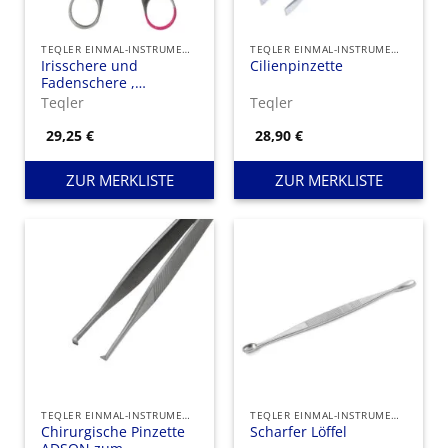
TEQLER EINMAL-INSTRUMENTE
TEQLER EINMAL-INSTRUMENTE
Irisschere und
Cilienpinzette
Fadenschere ,
gebogen,
Teqler
Teqler
Einweginstrument aus
Edelstahl
29,25
€
28,90
€
ZUR MERKLISTE
ZUR MERKLISTE
TEQLER EINMAL-INSTRUMENTE
TEQLER EINMAL-INSTRUMENTE
Chirurgische Pinzette
Scharfer Löffel