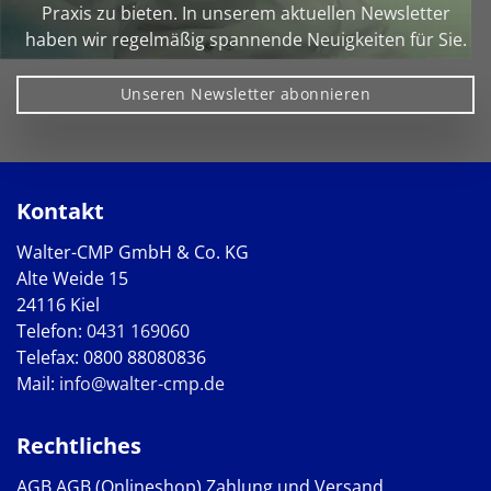
Praxis zu bieten. In unserem aktuellen Newsletter
haben wir regelmäßig spannende Neuigkeiten für Sie.
Unseren Newsletter abonnieren
Kontakt
Walter-CMP GmbH & Co. KG
Alte Weide 15
24116 Kiel
Telefon:
0431 169060
Telefax: 0800 88080836
Mail:
info@walter-cmp.de
Rechtliches
AGB
AGB (Onlineshop)
Zahlung und Versand