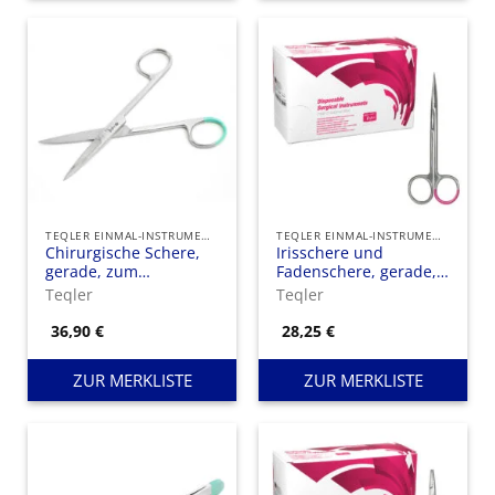
TEQLER EINMAL-INSTRUMENTE
TEQLER EINMAL-INSTRUMENTE
Chirurgische Schere,
Irisschere und
gerade, zum
Fadenschere, gerade,
Einmalgebrauch
Einweginstrument aus
Teqler
Teqler
Edelstahl
36,90
€
28,25
€
ZUR MERKLISTE
ZUR MERKLISTE