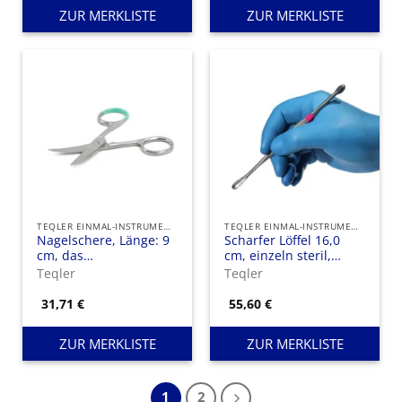
ZUR MERKLISTE
ZUR MERKLISTE
TEQLER EINMAL-INSTRUMENTE
TEQLER EINMAL-INSTRUMENTE
Nagelschere, Länge: 9
Scharfer Löffel 16,0
cm, das
cm, einzeln steril,
Einweginstrument ist
Doppelkopfinstrument
Teqler
Teqler
für die Maniküre und
zum Einmalgebrauch
Pediküre geeignet.
31,71
€
55,60
€
ZUR MERKLISTE
ZUR MERKLISTE
1
2