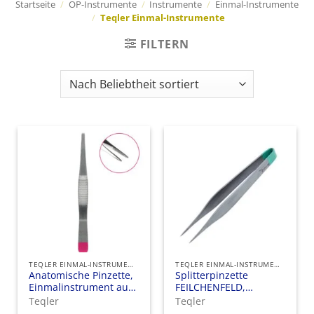
Startseite
/
OP-Instrumente
/
Instrumente
/
Einmal-Instrumente
/
Teqler Einmal-Instrumente
FILTERN
TEQLER EINMAL-INSTRUMENTE
TEQLER EINMAL-INSTRUMENTE
Anatomische Pinzette,
Splitterpinzette
Einmalinstrument aus
FEILCHENFELD,
rostfreiem Edelstahl
Hochwertige
Teqler
Teqler
Splitterpinzette für