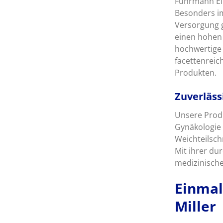
Fuhrmann Ein
Besonders im
Versorgung g
einen hohen 
hochwertige
facettenreic
Produkten.
Zuverläss
Unsere Produ
Gynäkologie
Weichteilsch
Mit ihrer du
medizinischer
Einmal
Miller