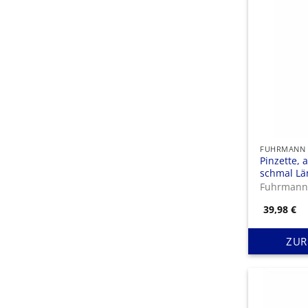
Pinzette, 
schmal Lä
Fuhrman
39,98
€
ZUR