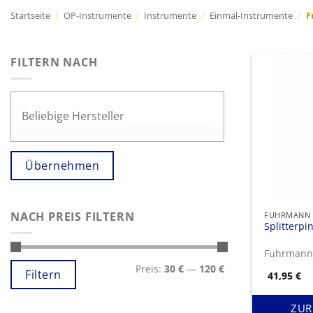
Startseite
/
OP-Instrumente
/
Instrumente
/
Einmal-Instrumente
/
F
FILTERN NACH
Übernehmen
NACH PREIS FILTERN
Splitterpi
Fuhrman
Min.
Max.
Preis:
30 €
—
120 €
Preis
Preis
Filtern
41,95
€
ZUR