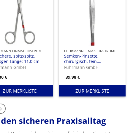
FUHRMANN EINMAL-INSTRUMENTE
FUHRMANN EINMAL-INSTRUMENTE
schere, spitz/spitz,
Semken-Pinzette,
ogen Länge: 11,0 cm
chirurgisch, fein,
chirurgisch, fein
rmann GmbH
Fuhrmann GmbH
,30
€
39,98
€
ZUR MERKLISTE
ZUR MERKLISTE
den sicheren Praxisalltag