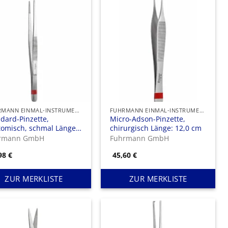
FUHRMANN EINMAL-INSTRUMENTE
FUHRMANN EINMAL-INSTRUMENTE
dard-Pinzette,
Micro-Adson-Pinzette,
tomisch, schmal Länge:
chirurgisch Länge: 12,0 cm
5 cm
rmann GmbH
Fuhrmann GmbH
,98
€
45,60
€
ZUR MERKLISTE
ZUR MERKLISTE