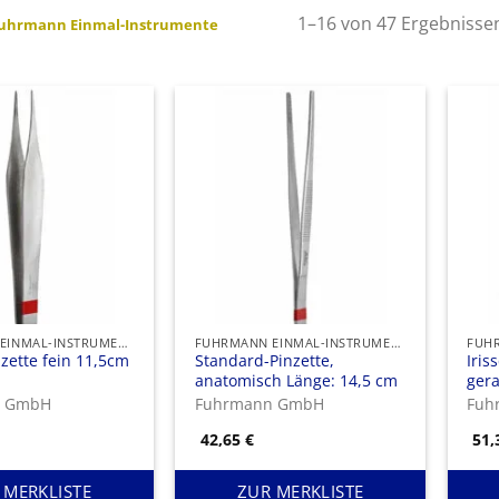
1–16 von 47 Ergebnisse
uhrmann Einmal-Instrumente
FUHRMANN EINMAL-INSTRUMENTE
FUHRMANN EINMAL-INSTRUMENTE
nzette fein 11,5cm
Standard-Pinzette,
Iris
anatomisch Länge: 14,5 cm
gera
n GmbH
Fuhrmann GmbH
Fuh
42,65
€
51
 MERKLISTE
ZUR MERKLISTE