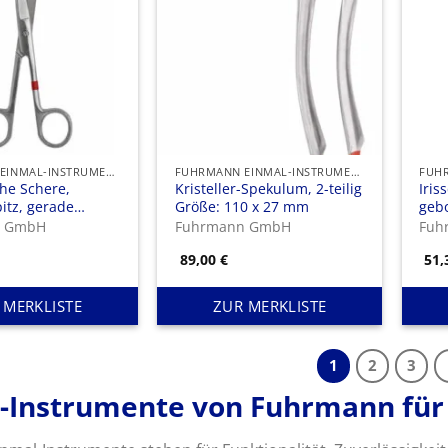
FUHRMANN EINMAL-INSTRUMENTE
FUHRMANN EINMAL-INSTRUMENTE
che Schere,
Kristeller-Spekulum, 2-teilig
Iris
itz, gerade
Größe: 110 x 27 mm
geb
,5 cm
n GmbH
Fuhrmann GmbH
Fuh
89,00
€
51
 MERKLISTE
ZUR MERKLISTE
1
2
3
-Instrumente von Fuhrmann für 