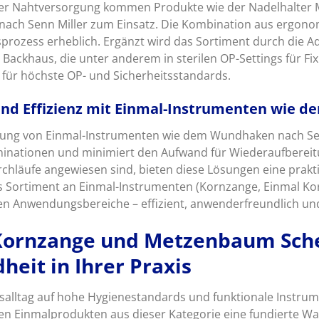
der Nahtversorgung kommen Produkte wie der Nadelhalter 
ch Senn Miller zum Einsatz. Die Kombination aus ergonom
rozess erheblich. Ergänzt wird das Sortiment durch die Ad
ackhaus, die unter anderem in sterilen OP-Settings für Fixi
 für höchste OP- und Sicherheitsstandards.
nd Effizienz mit Einmal-Instrumenten wie 
ung von Einmal-Instrumenten wie dem Wundhaken nach Senn
nationen und minimiert den Aufwand für Wiederaufbereitu
chläufe angewiesen sind, bieten diese Lösungen eine prakti
 Sortiment an Einmal-Instrumenten (Kornzange, Einmal Ko
ten Anwendungsbereiche – effizient, anwenderfreundlich und 
 Kornzange und Metzenbaum Sche
heit in Ihrer Praxis
salltag auf hohe Hygienestandards und funktionale Instrume
en Einmalprodukten aus dieser Kategorie eine fundierte Wah