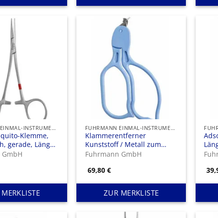
FUHRMANN EINMAL-INSTRUMENTE
FUHRMANN EINMAL-INSTRUMENTE
quito-Klemme,
Klammerentferner
Adso
h, gerade, Länge:
Kunststoff / Metall zum
Läng
Einmalgebrauch
n GmbH
Fuhrmann GmbH
Fuh
69,80
€
39
 MERKLISTE
ZUR MERKLISTE