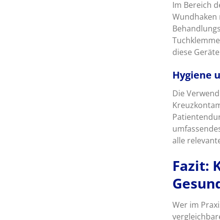
Im Bereich 
Wundhaken na
Behandlungsp
Tuchklemme B
diese Geräte
Hygiene u
Die Verwend
Kreuzkontami
Patientendur
umfassendes
alle relevan
Fazit:
Gesund
Wer im Praxi
vergleichbar