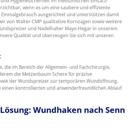
 und Hygienesicherheit im medizinischen Einsatz!
zichtbar, wenn es um eine saubere und effiziente
en Einmalgebrauch ausgerichtet und unterstützen damit
wir von Walter-CMP qualitative Kornzagen sowie weitere
Wundspreizer und Nadelhalter Mayo-Hegar in unserem
 unsere Qualität und überzeugen Sie sich mit unseren
t
 die im Bereich der Allgemein- und Fachchirurgie,
derem die Metzenbaum Schere für präzise
 sowie der Wundspreizer zur temporären Wundöffnung.
 einen kontrollierten und anwenderfreundlichen Ablauf
e Lösung: Wundhaken nach Senn