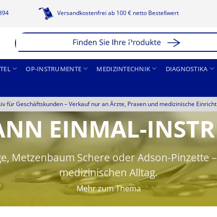
1894
Versandkostenfrei ab 100 € netto Bestellwert
TEL
OP-INSTRUMENTE
MEDIZINTECHNIK
DIAGNOSTIKA
siv für Geschäftskunden –
Verkauf nur an Ärzte, Praxen und medizinische Einrich
NN EINMAL-INST
, Metzenbaum Schere oder Adson-Pinzette – zu
medizinischen Alltag.
Mehr zum Thema