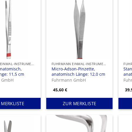
FUHRMANN EINMAL-INSTRUMENTE
FUHRMANN EINMAL-INSTRUMENTE
anatomisch,
Micro-Adson-Pinzette,
Stan
nge: 11,5 cm
anatomisch Länge: 12,0 cm
ana
14,
n GmbH
Fuhrmann GmbH
Fuh
45,60
€
39
 MERKLISTE
ZUR MERKLISTE