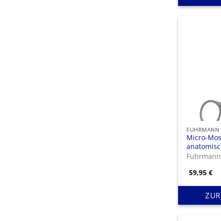
Micro-Mos
anatomisc
12,5 cm
Fuhrman
59,95
€
ZUR