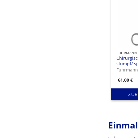
Chirurgis
stumpf/ sp
Länge: 14
Fuhrman
61,00
€
ZUR
Einmal