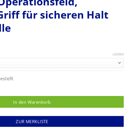
Operationsfeld,
Griff für sicheren Halt
le
LEEREN
estellt
hneidkante aus Edelstahl, Sichtbares Operationsfeld, Geriffelter 
In den Warenkorb
ZUR MERKLISTE