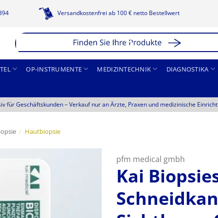
1894
Versandkostenfrei ab 100 € netto Bestellwert
TEL
OP-INSTRUMENTE
MEDIZINTECHNIK
DIAGNOSTIKA
siv für Geschäftskunden –
Verkauf nur an Ärzte, Praxen und medizinische Einrich
iopsie
/
Hautbiopsie
pfm medical gmbh
Kai Biopsie
Schneidkant