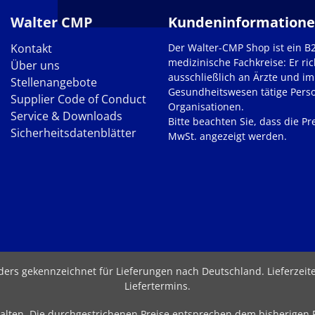
Walter CMP
Kundeninformation
Kontakt
Der Walter-CMP Shop ist ein B
medizinische Fachkreise: Er ric
Über uns
ausschließlich an Ärzte und im
Stellenangebote
Gesundheitswesen tätige Pers
Supplier Code of Conduct
Organisationen.
Service & Downloads
Bitte beachten Sie, dass die Pre
Sicherheitsdatenblätter
MwSt. angezeigt werden.
nders gekennzeichnet für Lieferungen nach Deutschland.
Lieferzei
Liefertermins
.
behalten. Die durchgestrichenen Preise entsprechen dem bisherigen