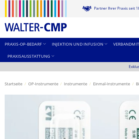
Zum
Partner Ihrer Praxis seit 
Inhalt
springen
PRAXIS-OP-BEDARF
INJEKTION UND INFUSION
VERBANDMIT
PRAXISAUSSTATTUNG
Exklu
Startseite
/
OP-Instrumente
/
Instrumente
/
Einmal-Instrumente
/
B