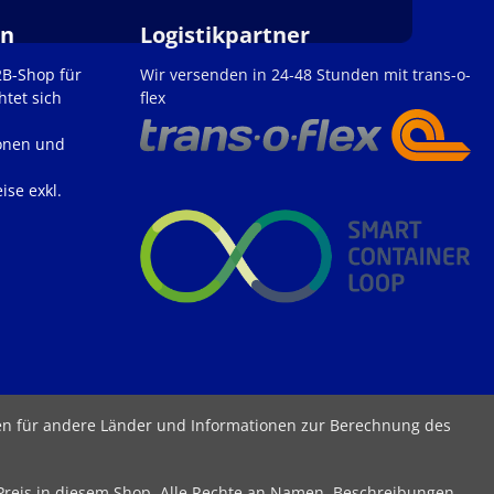
en
Logistikpartner
2B-Shop für
Wir versenden in 24-48 Stunden mit trans-o-
htet sich
flex
onen und
ise exkl.
ten für andere Länder und Informationen zur Berechnung des
 Preis in diesem Shop. Alle Rechte an Namen, Beschreibungen,