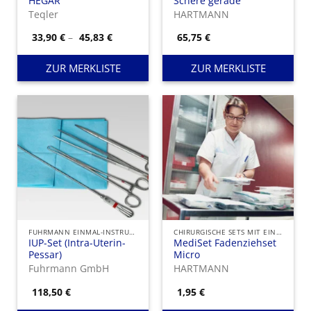
HEGAR
Schere gerade
Teqler
HARTMANN
Preisspanne:
33,90
€
–
45,83
€
65,75
€
33,90 €
bis
45,83 €
ZUR MERKLISTE
ZUR MERKLISTE
FUHRMANN EINMAL-INSTRUMENTE
CHIRURGISCHE SETS MIT EINMAL-INSTRUMENTEN
IUP-Set (Intra-Uterin-
MediSet Fadenziehset
Pessar)
Micro
Fuhrmann GmbH
HARTMANN
118,50
€
1,95
€