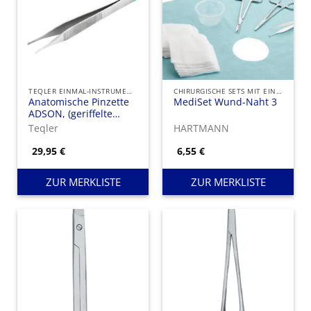
TEQLER EINMAL-INSTRUMENTE
CHIRURGISCHE SETS MIT EINMAL-INSTRUMENTEN
Anatomische Pinzette
MediSet Wund-Naht 3
ADSON, (geriffelte
Haltebacken)
Teqler
HARTMANN
29,95
€
6,55
€
ZUR MERKLISTE
ZUR MERKLISTE