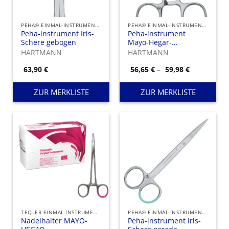
PEHA® EINMAL-INSTRUMENTE
PEHA® EINMAL-INSTRUMENTE
Peha-instrument Iris-
Peha-instrument
Schere gebogen
Mayo-Hegar-
Nadelhalter
HARTMANN
HARTMANN
Preisspann
63,90
€
56,65
€
–
59,98
€
56,65 €
bis
59,98 €
ZUR MERKLISTE
ZUR MERKLISTE
TEQLER EINMAL-INSTRUMENTE
PEHA® EINMAL-INSTRUMENTE
Nadelhalter MAYO-
Peha-instrument Iris-