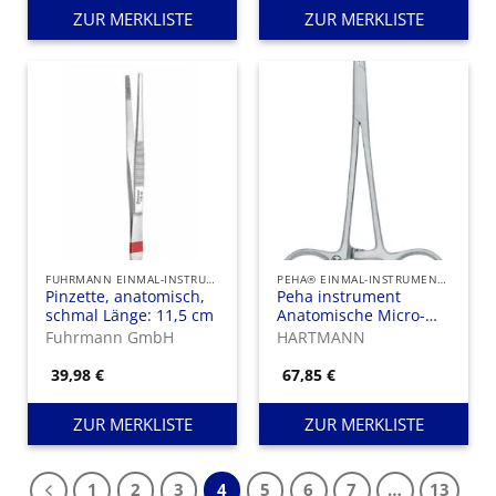
ZUR MERKLISTE
ZUR MERKLISTE
FUHRMANN EINMAL-INSTRUMENTE
PEHA® EINMAL-INSTRUMENTE
Pinzette, anatomisch,
Peha instrument
schmal Länge: 11,5 cm
Anatomische Micro-
Mosquito-Klemme
Fuhrmann GmbH
HARTMANN
gerade
39,98
€
67,85
€
ZUR MERKLISTE
ZUR MERKLISTE
1
2
3
4
5
6
7
…
13