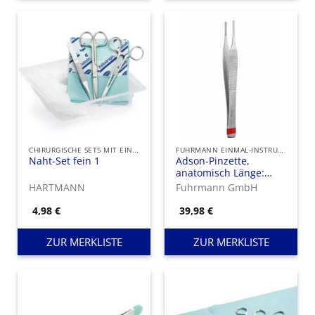
CHIRURGISCHE SETS MIT EINMAL-INSTRUMENTEN
FUHRMANN EINMAL-INSTRUMENTE
Naht-Set fein 1
Adson-Pinzette,
anatomisch Länge:
12,0 cm Inhalt
HARTMANN
Fuhrmann GmbH
4,98
€
39,98
€
ZUR MERKLISTE
ZUR MERKLISTE