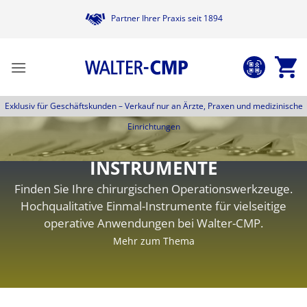
Zum
Partner Ihrer Praxis seit 1894
Inhalt
springen
Exklusiv für Geschäftskunden –
Verkauf nur an Ärzte, Praxen und medizinische
Einrichtungen
INSTRUMENTE
Finden Sie Ihre chirurgischen Operationswerkzeuge.
Hochqualitative Einmal-Instrumente für vielseitige
operative Anwendungen bei Walter-CMP.
Mehr zum Thema