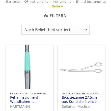
Startseite
/
OP-Instrumente
/
Instrumente
/
Einmal-Instrumente
/
Seite 4
FILTERN
PEHA® EINMAL-INSTRUMENTE
GYNÄKOLOGISCHE INSTRUMENTE
Peha-instrument
Biopsiezange 27,5cm
Wundhaken-
aus Kunststoff, einzeln
Kombination
steril verpackt
HARTMANN
Sellution Medical