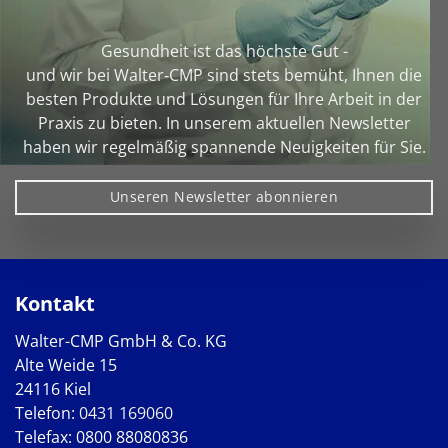
Gesundheit ist das höchste Gut -
und wir bei Walter‑CMP sind stets bemüht, Ihnen die
besten Produkte und Lösungen für Ihre Arbeit in der
Praxis zu bieten. In unserem aktuellen Newsletter
haben wir regelmäßig spannende Neuigkeiten für Sie.
Unseren Newsletter abonnieren
Kontakt
Walter-CMP GmbH & Co. KG
Alte Weide 15
24116 Kiel
Telefon:
0431 169060
Telefax: 0800 88080836