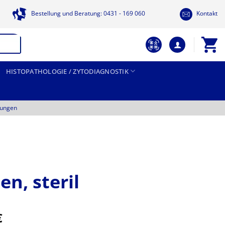
Bestellung und Beratung: 0431 - 169 060
Kontakt
HISTOPATHOLOGIE / ZYTODIAGNOSTIK
tungen
n, steril
Preisspanne:
€