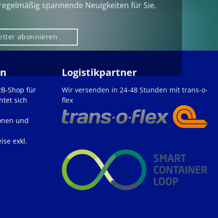
regelmäßig spannende Neuigkeiten für Sie.
etter abonnieren
en
Logistikpartner
2B-Shop für
Wir versenden in 24-48 Stunden mit trans-o-
htet sich
flex
onen und
ise exkl.