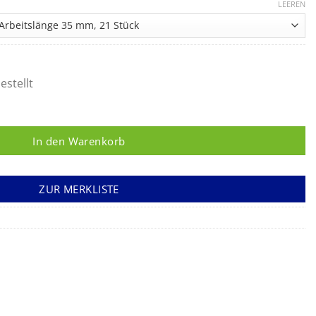
25,90 €
LEEREN
bis
211,65 €
estellt
In den Warenkorb
ZUR MERKLISTE