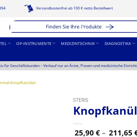
1894
Versandkostenfrei ab 100 € netto Bestellwert
TEL
OP-INSTRUMENTE
MEDIZINTECHNIK
DIAGNOSTIKA
siv für Geschäftskunden –
Verkauf nur an Ärzte, Praxen und medizinische Einrich
inmal-Knopfkanülen
STERIS
Knopfkanüle
25,90
€
–
211,65