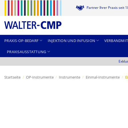
Zum
Partner Ihrer Praxis seit 
Inhalt
springen
PRAXIS-OP-BEDARF
INJEKTION UND INFUSION
VERBANDMIT
PRAXISAUSSTATTUNG
Exklu
Startseite
/
OP-Instrumente
/
Instrumente
/
Einmal-Instrumente
/
E