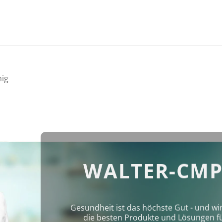
hig
WALTER-CMP
Gesundheit ist das höchste Gut - und wi
die besten Produkte und Lösungen für 