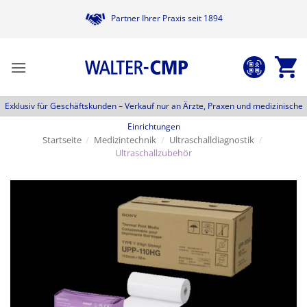
Zum
Partner Ihrer Praxis seit 1894
Inhalt
springen
Exklusiv für Geschäftskunden –
Verkauf nur an Ärzte, Praxen und medizinische
Einrichtungen
Startseite
/
Medizintechnik
/
Ultraschalldiagnostik
/
Ultraschallzubehör