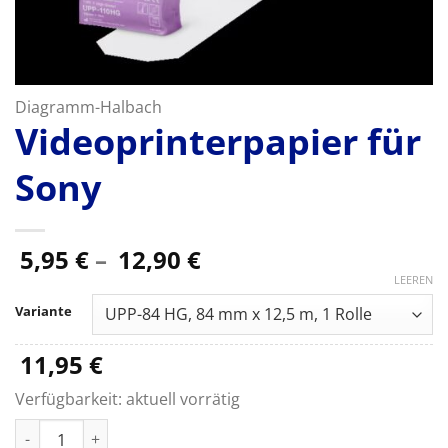
Diagramm-Halbach
Videoprinterpapier für
Sony
Preisspanne:
5,95
€
–
12,90
€
5,95 €
LEEREN
bis
Variante
12,90 €
11,95
€
Verfügbarkeit:
aktuell vorrätig
Videoprinterpapier für Sony Menge