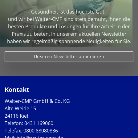
Gesundheit ist das höchste Gut -
und wir bei Walter‑CMP sind stets bemüht, Ihnen die
besten Produkte und Lösungen für Ihre Arbeit in der
Praxis zu bieten. In unserem aktuellen Newsletter
haben wir regelmäßig spannende Neuigkeiten für Sie.
Unseren Newsletter abonnieren
Kontakt
Walter-CMP GmbH & Co. KG
Alte Weide 15
24116 Kiel
Telefon:
0431 169060
Telefax: 0800 88080836