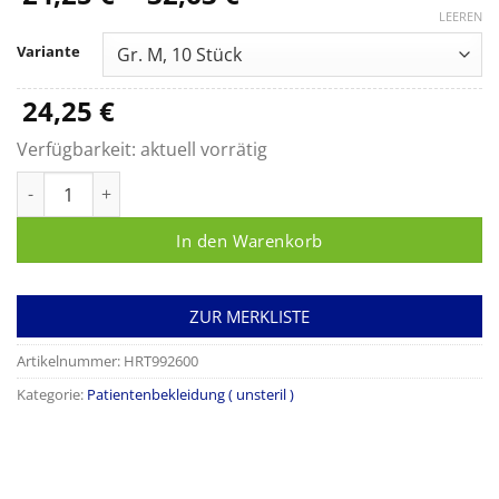
24,25 €
LEEREN
bis
Variante
32,63 €
24,25
€
Verfügbarkeit:
aktuell vorrätig
Foliodress Jacket blau Menge
In den Warenkorb
ZUR MERKLISTE
Artikelnummer:
HRT992600
Kategorie:
Patientenbekleidung ( unsteril )