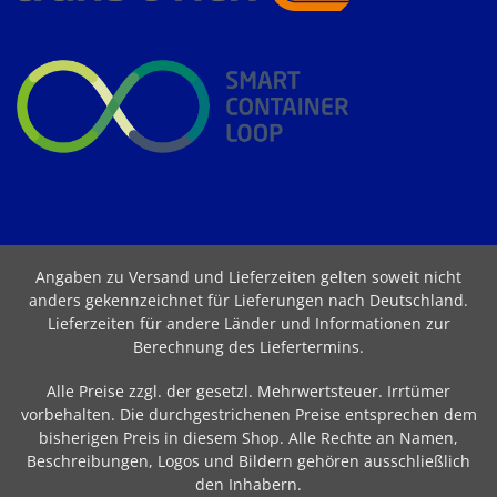
Angaben zu Versand und Lieferzeiten gelten soweit nicht
anders gekennzeichnet für Lieferungen nach Deutschland.
Lieferzeiten für andere Länder und Informationen zur
Berechnung des Liefertermins
.
Alle Preise zzgl. der gesetzl. Mehrwertsteuer. Irrtümer
vorbehalten. Die durchgestrichenen Preise entsprechen dem
bisherigen Preis in diesem Shop. Alle Rechte an Namen,
Beschreibungen, Logos und Bildern gehören ausschließlich
den Inhabern.