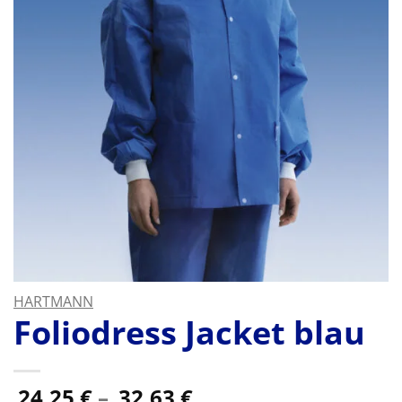
HARTMANN
Foliodress Jacket blau
Preisspanne:
24,25
€
–
32,63
€