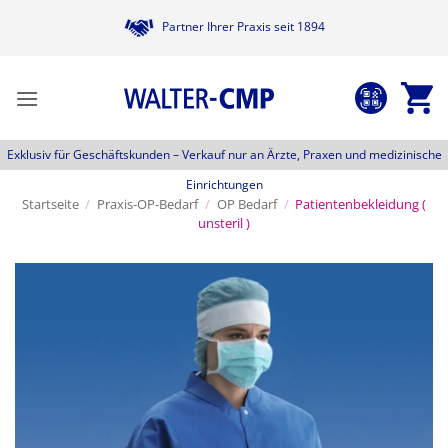
Zum
Partner Ihrer Praxis seit 1894
Inhalt
springen
Exklusiv für Geschäftskunden –
Verkauf nur an Ärzte, Praxen und medizinische
Einrichtungen
Startseite
/
Praxis-OP-Bedarf
/
OP Bedarf
/
Patientenbekleidung (
unsteril )