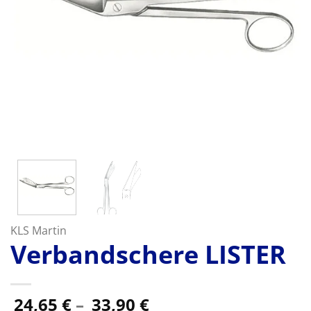
KLS Martin
Verbandschere LISTER
Preisspanne:
24,65
€
–
33,90
€