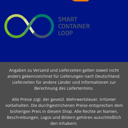
Angaben zu Versand und Lieferzeiten gelten soweit nicht
anders gekennzeichnet für Lieferungen nach Deutschland.
Lieferzeiten für andere Länder und Informationen zur
Berechnung des Liefertermins
.
Alle Preise zzgl. der gesetzl. Mehrwertsteuer. Irrtümer
vorbehalten. Die durchgestrichenen Preise entsprechen dem
bisherigen Preis in diesem Shop. Alle Rechte an Namen,
Beschreibungen, Logos und Bildern gehören ausschließlich
den Inhabern.