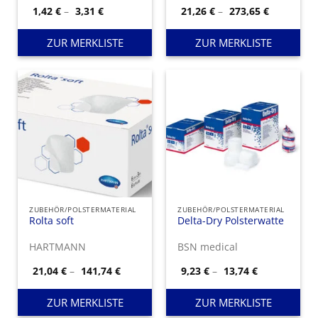
Preisspanne:
Preisspan
1,42
€
–
3,31
€
21,26
€
–
273,65
€
1,42 €
21,26 €
bis
bis
3,31 €
273,65 €
ZUR MERKLISTE
ZUR MERKLISTE
ZUBEHÖR/POLSTERMATERIAL
ZUBEHÖR/POLSTERMATERIAL
Rolta soft
Delta-Dry Polsterwatte
HARTMANN
BSN medical
Preisspanne:
Preisspanne
21,04
€
–
141,74
€
9,23
€
–
13,74
€
21,04 €
9,23 €
bis
bis
141,74 €
13,74 €
ZUR MERKLISTE
ZUR MERKLISTE