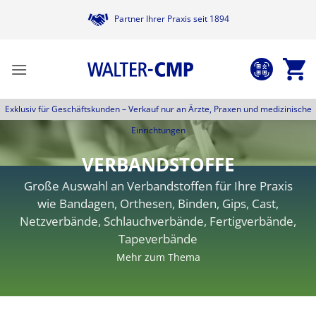
Zum
Partner Ihrer Praxis seit 1894
Inhalt
springen
Exklusiv für Geschäftskunden –
Verkauf nur an Ärzte, Praxen und medizinische
Einrichtungen
VERBANDSTOFFE
Große Auswahl an Verbandstoffen für Ihre Praxis
wie Bandagen, Orthesen, Binden, Gips, Cast,
Netzverbände, Schlauchverbände, Fertigverbände,
Tapeverbände
Mehr zum Thema