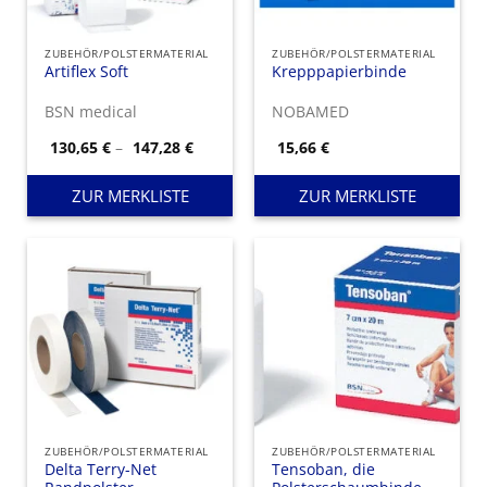
ZUBEHÖR/POLSTERMATERIAL
ZUBEHÖR/POLSTERMATERIAL
Artiflex Soft
Krepppapierbinde
BSN medical
NOBAMED
Preisspanne:
130,65
€
–
147,28
€
15,66
€
130,65 €
bis
147,28 €
ZUR MERKLISTE
ZUR MERKLISTE
ZUBEHÖR/POLSTERMATERIAL
ZUBEHÖR/POLSTERMATERIAL
Delta Terry-Net
Tensoban, die