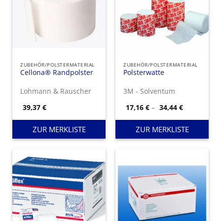
ZUBEHÖR/POLSTERMATERIAL
ZUBEHÖR/POLSTERMATERIAL
Cellona® Randpolster
Polsterwatte
Lohmann & Rauscher
3M - Solventum
Preisspann
39,37
€
17,16
€
–
34,44
€
17,16 €
bis
34,44 €
ZUR MERKLISTE
ZUR MERKLISTE