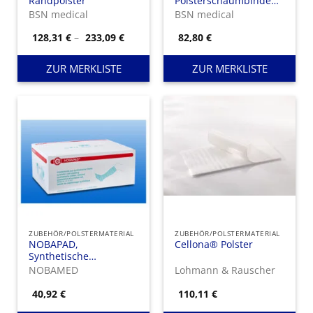
Randpolster
Polsterschaumbinde
aus
BSN medical
BSN medical
Polyurethanschaum
Preisspanne:
128,31
€
–
233,09
€
82,80
€
128,31 €
bis
233,09 €
ZUR MERKLISTE
ZUR MERKLISTE
ZUBEHÖR/POLSTERMATERIAL
ZUBEHÖR/POLSTERMATERIAL
NOBAPAD,
Cellona® Polster
Synthetische
Polsterbinde
NOBAMED
Lohmann & Rauscher
40,92
€
110,11
€