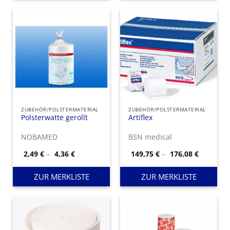
ZUBEHÖR/POLSTERMATERIAL
ZUBEHÖR/POLSTERMATERIAL
Polsterwatte gerollt
Artiflex
NOBAMED
BSN medical
Preisspanne:
Preisspa
2,49
€
–
4,36
€
149,75
€
–
176,08
€
2,49 €
149,75 €
bis
bis
4,36 €
176,08 €
ZUR MERKLISTE
ZUR MERKLISTE