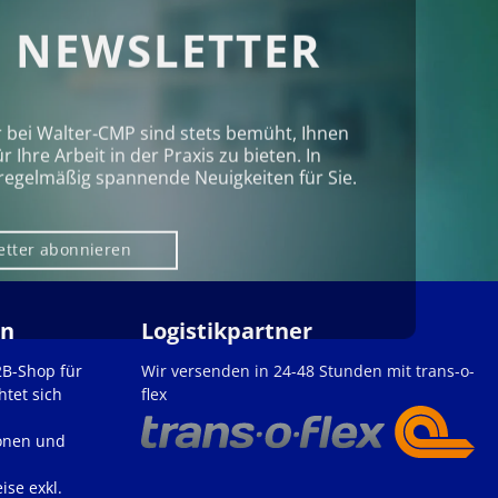
 NEWSLETTER
r bei Walter‑CMP sind stets bemüht, Ihnen
Ihre Arbeit in der Praxis zu bieten. In
regelmäßig spannende Neuigkeiten für Sie.
etter abonnieren
en
Logistikpartner
2B-Shop für
Wir versenden in 24-48 Stunden mit trans-o-
htet sich
flex
onen und
ise exkl.