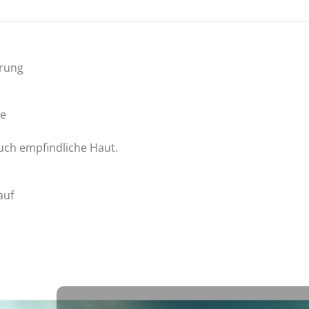
erung
ie
uch empfindliche Haut.
auf