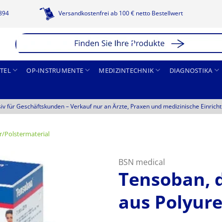
1894
Versandkostenfrei ab 100 € netto Bestellwert
TEL
OP-INSTRUMENTE
MEDIZINTECHNIK
DIAGNOSTIKA
siv für Geschäftskunden –
Verkauf nur an Ärzte, Praxen und medizinische Einrich
/Polstermaterial
BSN medical
Tensoban, 
aus Polyur