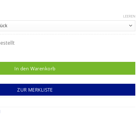
LEEREN
estellt
binde aus Polyurethanschaum Menge
In den Warenkorb
ZUR MERKLISTE
l