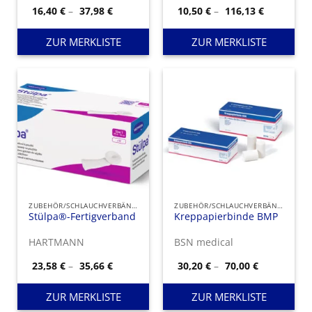
Einsatz.
Preisspanne:
Preisspan
16,40
€
–
37,98
€
10,50
€
–
116,13
€
16,40 €
10,50 €
bis
bis
37,98 €
116,13 €
ZUR MERKLISTE
ZUR MERKLISTE
ZUBEHÖR/SCHLAUCHVERBÄNDE
ZUBEHÖR/SCHLAUCHVERBÄNDE
Stülpa®-Fertigverband
Kreppapierbinde BMP
HARTMANN
BSN medical
Preisspanne:
Preisspann
23,58
€
–
35,66
€
30,20
€
–
70,00
€
23,58 €
30,20 €
bis
bis
35,66 €
70,00 €
ZUR MERKLISTE
ZUR MERKLISTE