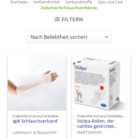
Startseite
/
Verbandmittel
/
Verbandstoffe
/
Gips und Cast
/
Zubehör/Schlauchverbände
FILTERN
ZUBEHÖR/SCHLAUCHVERBÄNDE
ZUBEHÖR/SCHLAUCHVERBÄNDE
tg® Schlauchverband
Stülpa-Rollen, der
nahtlos gestrickte
Schlauchverband für
Lohmann & Rauscher
HARTMANN
den universellen