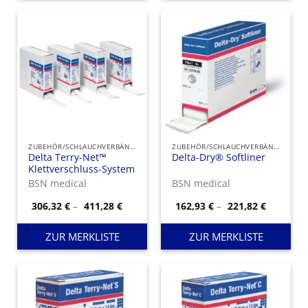
ZUBEHÖR/SCHLAUCHVERBÄNDE
ZUBEHÖR/SCHLAUCHVERBÄNDE
Delta Terry-Net™
Delta-Dry® Softliner
Klettverschluss-System
BSN medical
BSN medical
Preisspanne:
Preisspa
306,32
€
–
411,28
€
162,93
€
–
221,82
€
306,32 €
162,93 €
bis
bis
411,28 €
221,82 €
ZUR MERKLISTE
ZUR MERKLISTE